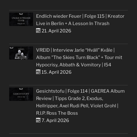
Endlich wieder Feuer | Folge 115 | Kreator
Live in Berlin + A Lesson In Thrash
21. April 2026
VREID | Interview Jarle “Hváll” Kvåle |
Album "The Skies Turn Black" + Tour mit
Hypocrisy, Abbath & Vomitory | I54
15. April 2026
Gesichtstofu | Folge 114 | GAEREA Album
Review | Tipps Grade 2, Exodus,
Hellripper, Axel Rudi Pell, Violet Grohl |
R.I.P. Ross The Boss
7. April 2026