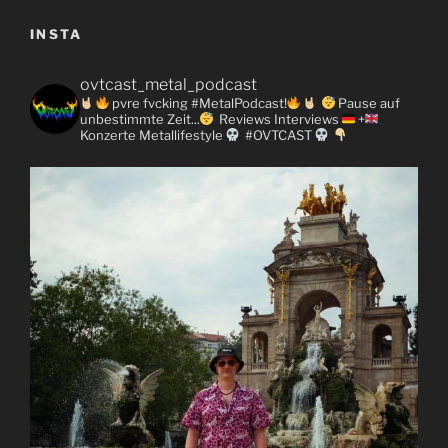
INSTA
ovtcast_metal_podcast
pvre fvcking #MetalPodcast!
Pause auf
unbestimmte Zeit...
Reviews
Interviews
+
Konzerte
Metallifestyle
#OVTCAST