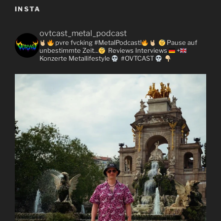
INSTA
ovtcast_metal_podcast
pvre fvcking #MetalPodcast!
Pause auf
unbestimmte Zeit...
Reviews
Interviews
+
Konzerte
Metallifestyle
#OVTCAST