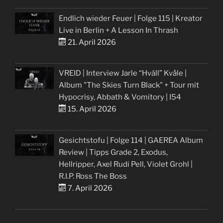
Endlich wieder Feuer | Folge 115 | Kreator
Live in Berlin + A Lesson In Thrash
21. April 2026
VREID | Interview Jarle “Hváll” Kvåle |
Album "The Skies Turn Black" + Tour mit
Hypocrisy, Abbath & Vomitory | I54
15. April 2026
Gesichtstofu | Folge 114 | GAEREA Album
Review | Tipps Grade 2, Exodus,
Hellripper, Axel Rudi Pell, Violet Grohl |
R.I.P. Ross The Boss
7. April 2026