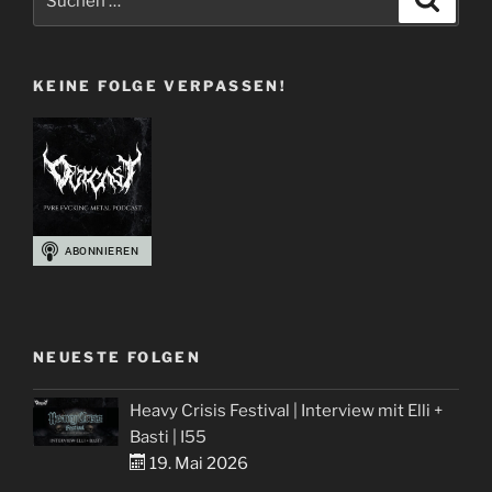
Interview
nach:
mit
Kai
KEINE FOLGE VERPASSEN!
Wilhelm
(Final
Cry),
Andy
Doé
(Demo’s
Dawn),
Lukas
Swiaczny
(Stillbirth)
+
NEUESTE FOLGEN
Veranstalter
Whisky“
Heavy Crisis Festival | Interview mit Elli +
Basti | I55
19. Mai 2026