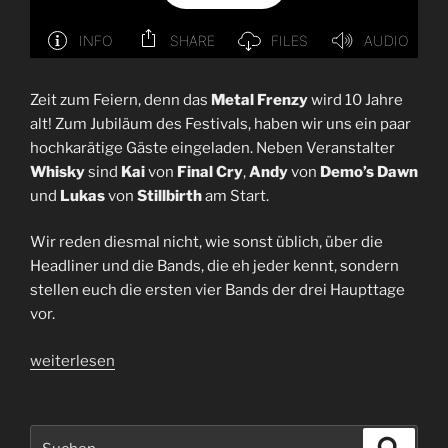
Zeit zum Feiern, denn das
Metal Frenzy
wird 10 Jahre
alt! Zum Jubiläum des Festivals, haben wir uns ein paar
hochkarätige Gäste eingeladen. Neben Veranstalter
Whisky
sind
Kai
von
Final Cry
,
Andy
von
Demo’s Dawn
und
Lukas
von
Stillbirth
am Start.
Wir reden diesmal nicht, wie sonst üblich, über die
Headliner und die Bands, die eh jeder kennt, sondern
stellen euch die ersten vier Bands der drei Haupttage
vor.
„Metal
weiterlesen
Frenzy
2024
|
Suchen
Suche