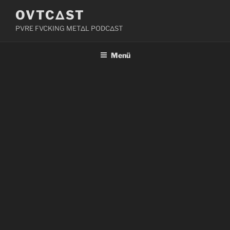
Zum
OVTCΔST
Inhalt
PVRE FVCKING METΔL PODCΔST
springen
Menü