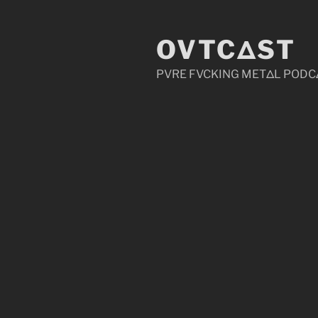
Zum
Inhalt
OVTCΔST
springen
PVRE FVCKING METΔL PODC