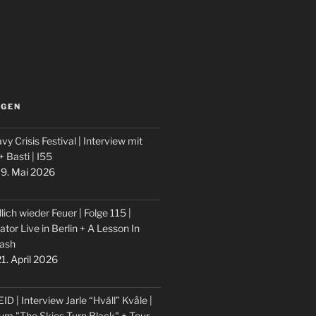
LGEN
vy Crisis Festival | Interview mit
 + Basti | I55
9. Mai 2026
lich wieder Feuer | Folge 115 |
ator Live in Berlin + A Lesson In
ash
1. April 2026
ID | Interview Jarle “Hváll” Kvåle |
um "The Skies Turn Black" + Tour