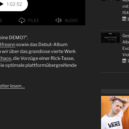
mit
I54
1
Ges
 eine DEMO?”.
Alb
Ifreann
sowie das Debut-Album
Exo
 wir über das grandiose vierte Werk
Vio
Chaos
, die Vorzüge einer Rick-Tasse,
7
die optimale plattformübergreifende
iter lesen…