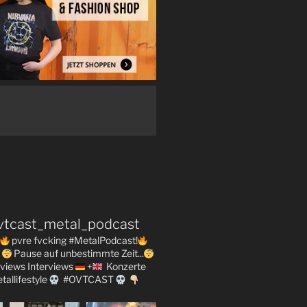
vtcast_metal_podcast
pvre fvcking #MetalPodcast!
Pause auf unbestimmte Zeit...
views
Interviews
+
Konzerte
tallifestyle
#OVTCAST