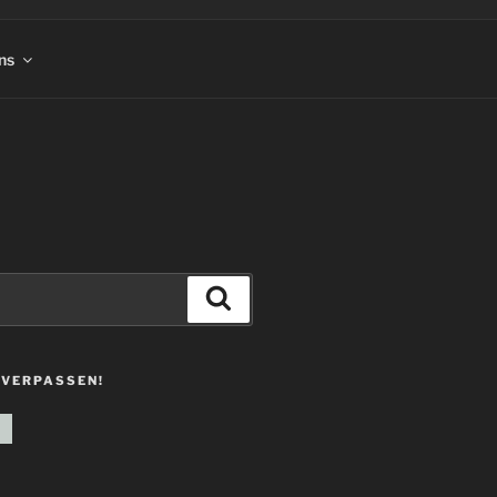
ns
Suchen
 VERPASSEN!