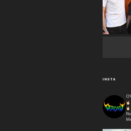
INSTA
o
Re
Me