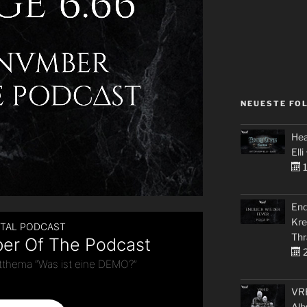
NEUESTE FO
Hea
Elli
1
End
Kre
Thr
2
VRE
Alb