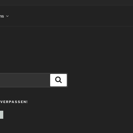
ns
Suchen
 VERPASSEN!