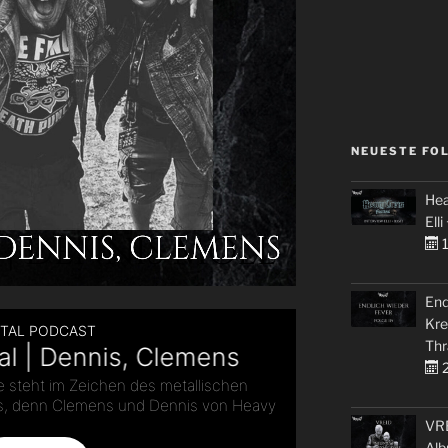
NEUESTE FO
Hea
Elli
1
End
Kre
Thr
2
VRE
Alb