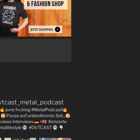
vtcast_metal_podcast
pvre fvcking #MetalPodcast!
Pause auf unbestimmte Zeit...
views
Interviews
+
Konzerte
tallifestyle
#OVTCAST