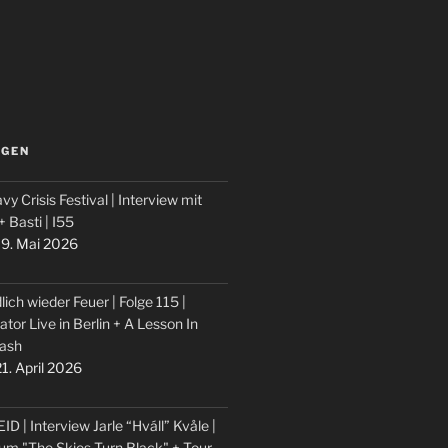
LGEN
vy Crisis Festival | Interview mit
 + Basti | I55
9. Mai 2026
lich wieder Feuer | Folge 115 |
ator Live in Berlin + A Lesson In
ash
1. April 2026
ID | Interview Jarle “Hváll” Kvåle |
um "The Skies Turn Black" + Tour