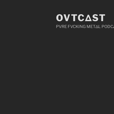
Zum
Inhalt
OVTCΔST
springen
PVRE FVCKING METΔL PODC