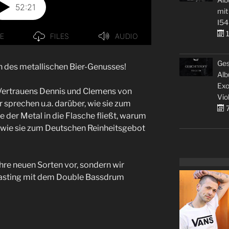
mit
I54
1
Ges
n des metallischen Bier-Genusses!
Alb
Exo
 Vertrauens Dennis und Clemens von
Vio
r sprechen u.a. darüber, wie sie zum
7
der Metal in die Flasche fließt, warum
d wie sie zum Deutschen Reinheitsgebot
 ihre neuen Sorten vor, sondern wir
asting mit dem Double Bassdrum