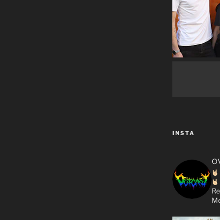
INSTA
o
Re
Me