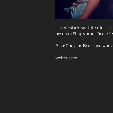
Unsere Shirts sind ab sofort ihr
unserem
Shop
vorbei für die Te
Also: Obey the Beast and wor
„OVTCAST
weiterlesen
Shirts
BAPHO
|
Back
in
Stock“