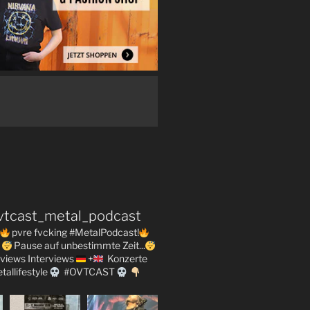
vtcast_metal_podcast
pvre fvcking #MetalPodcast!
Pause auf unbestimmte Zeit...
views
Interviews
+
Konzerte
tallifestyle
#OVTCAST