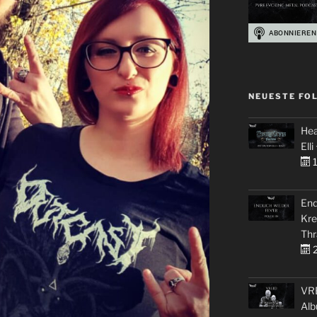
NEUESTE FO
Hea
Elli
1
End
Kre
Thr
2
VRE
Alb