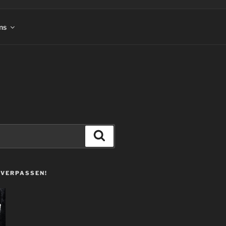
ns
Suchen
 VERPASSEN!