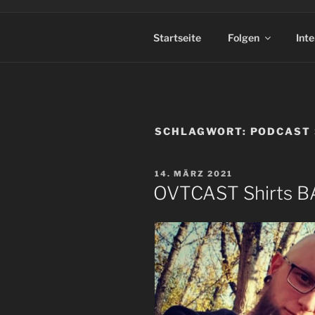
Startseite
Folgen
Int
SCHLAGWORT:
PODCAST 
VERÖFFENTLICHT
14. MÄRZ 2021
AM
OVTCAST Shirts BA