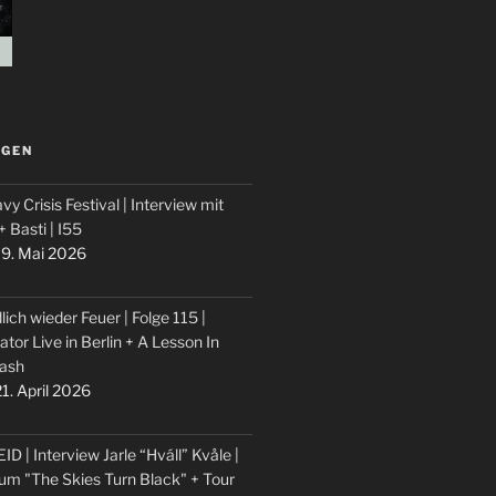
LGEN
vy Crisis Festival | Interview mit
 + Basti | I55
9. Mai 2026
lich wieder Feuer | Folge 115 |
ator Live in Berlin + A Lesson In
ash
1. April 2026
ID | Interview Jarle “Hváll” Kvåle |
um "The Skies Turn Black" + Tour