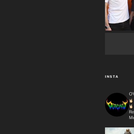
INSTA
o
Re
Me