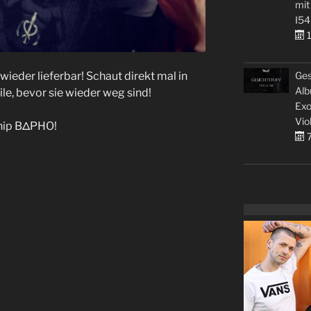
mit
I54
1
Ges
 wieder lieferbar! Schaut direkt mal in
Alb
ile, bevor sie wieder weg sind!
Exo
Vio
ship BΔPHO!
7