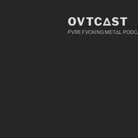
Zum
Inhalt
OVTCΔST
springen
PVRE FVCKING METΔL PODC