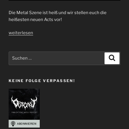
Die Metal Szene ist heiß und wir stellen euch die
heißesten neuen Acts vor!
„Folge
weiterlesen
44
|
Who’s
Suchen
Suche
Next!?
nach:
–
Metal
KEINE FOLGE VERPASSEN!
Newcomer“