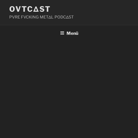
Zum
OVTCΔST
Inhalt
PVRE FVCKING METΔL PODCΔST
springen
Menü