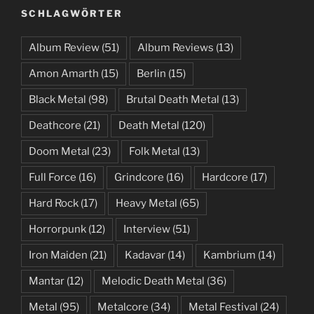
SCHLAGWÖRTER
Album Review
(51)
Album Reviews
(13)
Amon Amarth
(15)
Berlin
(15)
Black Metal
(98)
Brutal Death Metal
(13)
Deathcore
(21)
Death Metal
(120)
Doom Metal
(23)
Folk Metal
(13)
Full Force
(16)
Grindcore
(16)
Hardcore
(17)
Hard Rock
(17)
Heavy Metal
(65)
Horrorpunk
(12)
Interview
(51)
Iron Maiden
(21)
Kadavar
(14)
Kambrium
(14)
Mantar
(12)
Melodic Death Metal
(36)
Metal
(95)
Metalcore
(34)
Metal Festival
(24)