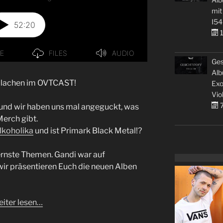
mit
I54
1
Ges
Alb
u lachen im OVTCAST!
Exo
Vio
7
 und wir haben uns mal angeguckt, was
erch gibt.
lkoholika
und ist Primark Black Metal!?
ernste Themen. Gandi war auf
ir präsentieren Euch die neuen Alben
iter lesen…