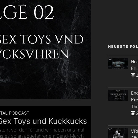
NEUESTE FO
Hea
Elli
1
End
Kre
Thr
2
VRE
Alb