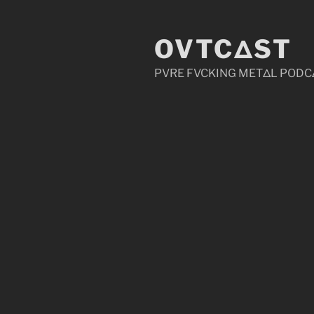
Zum
Inhalt
OVTCΔST
springen
PVRE FVCKING METΔL PODC