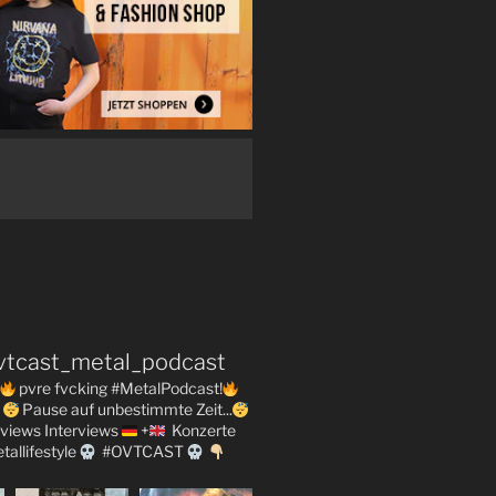
vtcast_metal_podcast
pvre fvcking #MetalPodcast!
Pause auf unbestimmte Zeit...
views
Interviews
+
Konzerte
tallifestyle
#OVTCAST