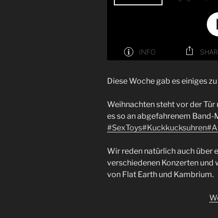
Diese Woche gab es einiges z
Weihnachten steht vor der Tür
es so an abgefahrenem Band-M
#SexToys
#Kuckkucksuhren
#A
Wir reden natürlich auch über 
verschiedenen Konzerten und w
von Flat Earth und Kambrium.
We