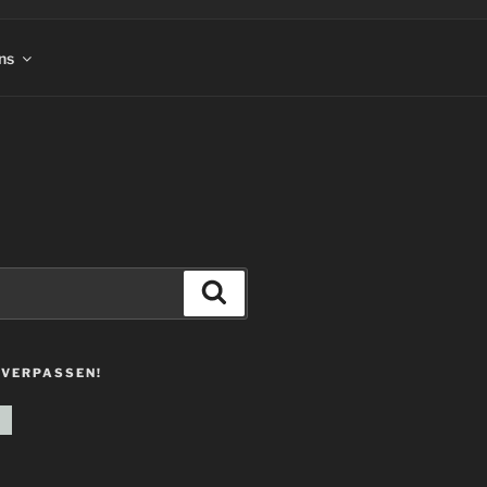
ns
Suchen
 VERPASSEN!