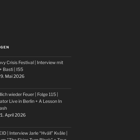
LGEN
vy Crisis Festival | Interview mit
 + Basti | I55
9. Mai 2026
lich wieder Feuer | Folge 115 |
ator Live in Berlin + A Lesson In
ash
1. April 2026
ID | Interview Jarle “Hváll” Kvåle |
um "The Skies Turn Black" + Tour