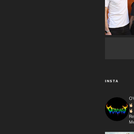
INSTA
o
Re
Me