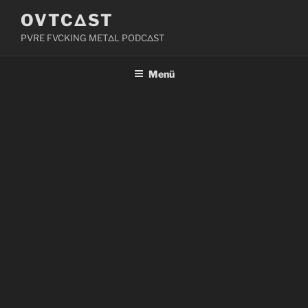
Zum
OVTCΔST
Inhalt
PVRE FVCKING METΔL PODCΔST
springen
Menü