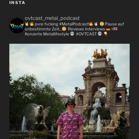
INSTA
ovtcast_metal_podcast
pvre fvcking #MetalPodcast!
Pause auf
unbestimmte Zeit...
Reviews
Interviews
+
Konzerte
Metallifestyle
#OVTCAST