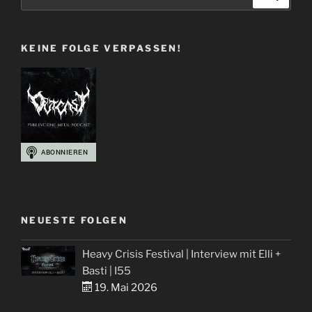
nach:
a
Mosh
KEINE FOLGE VERPASSEN!
–
Floki
vs.
Witchel“
NEUESTE FOLGEN
Heavy Crisis Festival | Interview mit Elli +
Basti | I55
19. Mai 2026