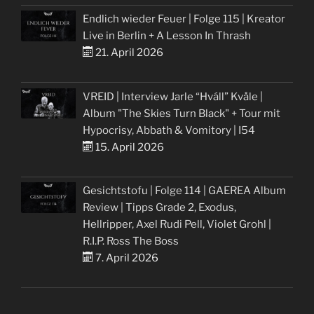
Endlich wieder Feuer | Folge 115 | Kreator
Live in Berlin + A Lesson In Thrash
21. April 2026
VREID | Interview Jarle “Hváll” Kvåle |
Album "The Skies Turn Black" + Tour mit
Hypocrisy, Abbath & Vomitory | I54
15. April 2026
Gesichtstofu | Folge 114 | GAEREA Album
Review | Tipps Grade 2, Exodus,
Hellripper, Axel Rudi Pell, Violet Grohl |
R.I.P. Ross The Boss
7. April 2026