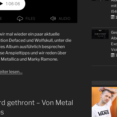
mit
I54
1
Ges
ir mal wieder ein paar aktuelle
Alb
ion Defaced und Wolfskull, unter die
Exo
jedes Album ausführlich besprechen
Vio
se Anspieltipps und wir reden über
7
i Metallica und Marky Ramone.
iter lesen…
ird gethront – Von Metal
es