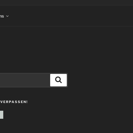
ns
Suchen
 VERPASSEN!