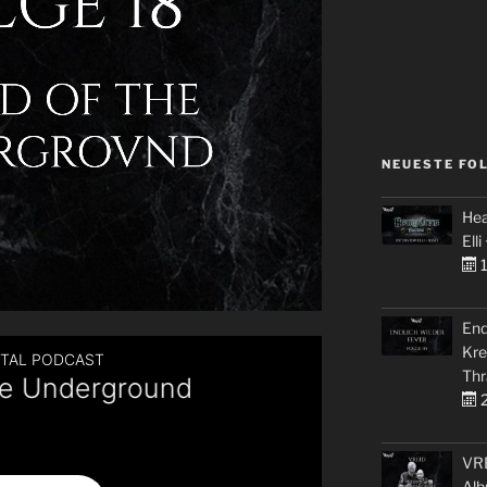
NEUESTE FO
Hea
Elli
1
End
Kre
Thr
2
VRE
Alb