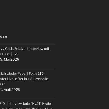
LGEN
vy Crisis Festival | Interview mit
 + Basti | I55
9. Mai 2026
lich wieder Feuer | Folge 115 |
ator Live in Berlin + A Lesson In
ash
1. April 2026
ID | Interview Jarle “Hváll” Kvåle |
um "The Skies Turn Black" + Tour