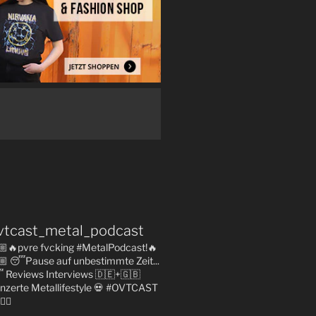
vtcast_metal_podcast
🏼🔥pvre fvcking #MetalPodcast!🔥
🏼
😴Pause auf unbestimmte Zeit...

Reviews
Interviews 🇩🇪+🇬🇧
nzerte
Metallifestyle
💀 #OVTCAST
👇🏼