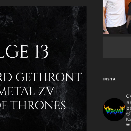
INSTA
o
🤘
🤘

Ko
💀