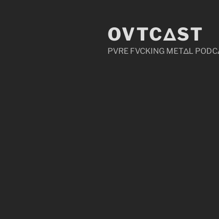
Zum
Inhalt
OVTCΔST
springen
PVRE FVCKING METΔL PODC