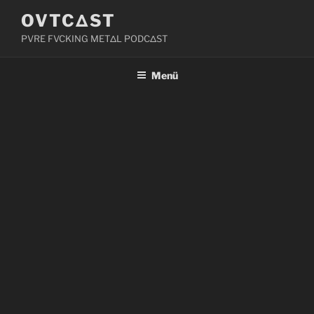
Zum
OVTCΔST
Inhalt
PVRE FVCKING METΔL PODCΔST
springen
Menü