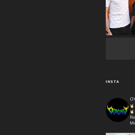
INSTA
o
Re
Me