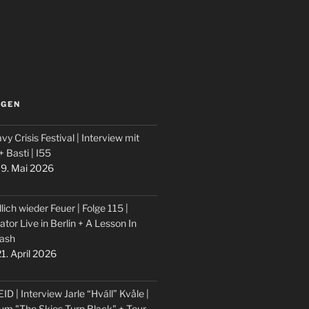
LGEN
vy Crisis Festival | Interview mit
 + Basti | I55
9. Mai 2026
lich wieder Feuer | Folge 115 |
ator Live in Berlin + A Lesson In
ash
1. April 2026
ID | Interview Jarle “Hváll” Kvåle |
um "The Skies Turn Black" + Tour