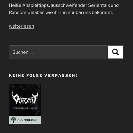
Heiße Anspieltipps, ausschweifender Serientalk und
Random Gelaber, wie ihr ihn nur bei uns bekommt.
„Folge
weiterlesen
45
|
It’s
Suchen
Suche
Over
nach:
–
Part
KEINE FOLGE VERPASSEN!
II“