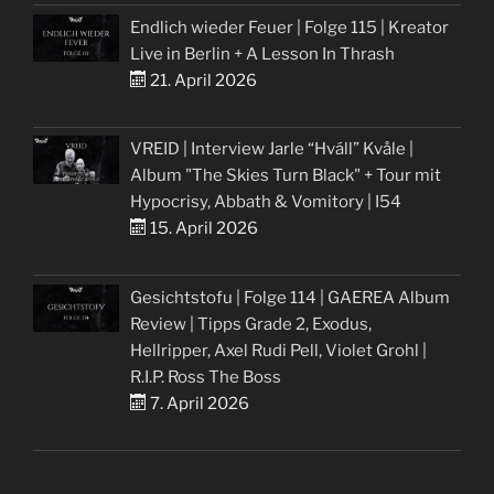
Endlich wieder Feuer | Folge 115 | Kreator
Live in Berlin + A Lesson In Thrash
21. April 2026
VREID | Interview Jarle “Hváll” Kvåle |
Album "The Skies Turn Black" + Tour mit
Hypocrisy, Abbath & Vomitory | I54
15. April 2026
Gesichtstofu | Folge 114 | GAEREA Album
Review | Tipps Grade 2, Exodus,
Hellripper, Axel Rudi Pell, Violet Grohl |
R.I.P. Ross The Boss
7. April 2026