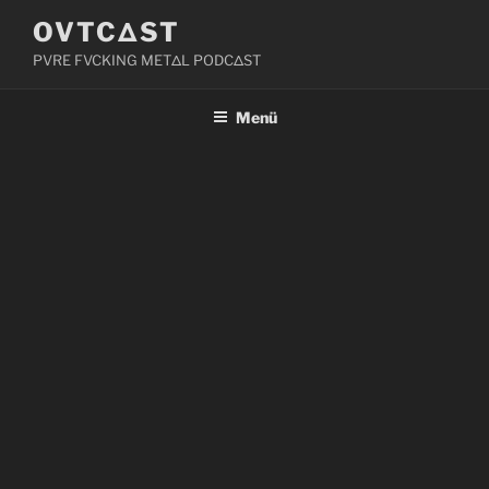
Zum
OVTCΔST
Inhalt
PVRE FVCKING METΔL PODCΔST
springen
Menü