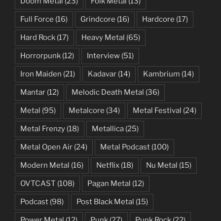
Doom Metal
(23)
Folk Metal
(13)
Full Force
(16)
Grindcore
(16)
Hardcore
(17)
Hard Rock
(17)
Heavy Metal
(65)
Horrorpunk
(12)
Interview
(51)
Iron Maiden
(21)
Kadavar
(14)
Kambrium
(14)
Mantar
(12)
Melodic Death Metal
(36)
Metal
(95)
Metalcore
(34)
Metal Festival
(24)
Metal Frenzy
(18)
Metallica
(25)
Metal Open Air
(24)
Metal Podcast
(100)
Modern Metal
(16)
Netflix
(18)
Nu Metal
(15)
OVTCAST
(108)
Pagan Metal
(12)
Podcast
(98)
Post Black Metal
(15)
Power Metal
(12)
Punk
(27)
Punk Rock
(22)