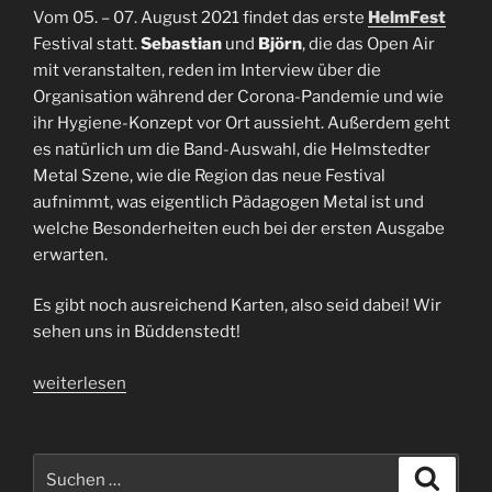
Vom 05. – 07. August 2021 findet das erste
HelmFest
Festival statt.
Sebastian
und
Björn
, die das Open Air
mit veranstalten, reden im Interview über die
Organisation während der Corona-Pandemie und wie
ihr Hygiene-Konzept vor Ort aussieht. Außerdem geht
es natürlich um die Band-Auswahl, die Helmstedter
Metal Szene, wie die Region das neue Festival
aufnimmt, was eigentlich Pädagogen Metal ist und
welche Besonderheiten euch bei der ersten Ausgabe
erwarten.
Es gibt noch ausreichend Karten, also seid dabei! Wir
sehen uns in Büddenstedt!
„Interview
weiterlesen
HelmFest
|
Sebastian
Suchen
Suche
+