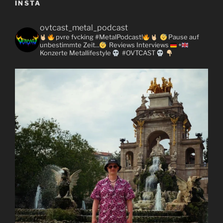
INSTA
ovtcast_metal_podcast
pvre fvcking #MetalPodcast!
Pause auf
unbestimmte Zeit...
Reviews
Interviews
+
Konzerte
Metallifestyle
#OVTCAST