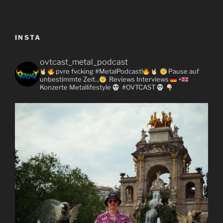
INSTA
ovtcast_metal_podcast
pvre fvcking #MetalPodcast!
Pause auf
unbestimmte Zeit...
Reviews
Interviews
+
Konzerte
Metallifestyle
#OVTCAST