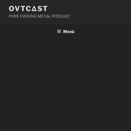
Zum
OVTCΔST
Inhalt
PVRE FVCKING METΔL PODCΔST
springen
Menü