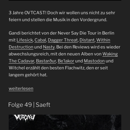
3 Jahre OVTCAST! Doch wir wollen uns nicht zu sehr
feiern und stellen die Musik in den Vordergrund.
Gandi berichtet von der Never Say Die Tour in Berlin
mit
Lifesick
,
Cabal
,
Dagger Threat
,
Distant
,
Within
Destruction
und
Nasty
. Bei den Reviews wird es wieder
abwechslungsreich, mit den neuen Alben von
Waking
The Cadavar
,
Bastarður
,
Be’lakor
und
Mastodon
und
Witchel erzählt den besten Flachwitz, den er seit
langem gehört hat.
„Folge
weiterlesen
57
|
Folge 49 | Saeft
Ein
Rudel
Senfkörner
mit