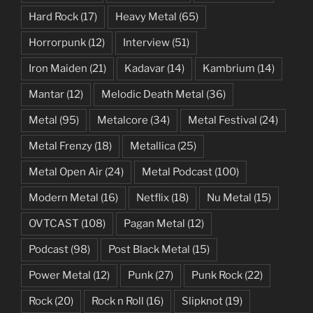
Hard Rock
(17)
Heavy Metal
(65)
Horrorpunk
(12)
Interview
(51)
Iron Maiden
(21)
Kadavar
(14)
Kambrium
(14)
Mantar
(12)
Melodic Death Metal
(36)
Metal
(95)
Metalcore
(34)
Metal Festival
(24)
Metal Frenzy
(18)
Metallica
(25)
Metal Open Air
(24)
Metal Podcast
(100)
Modern Metal
(16)
Netflix
(18)
Nu Metal
(15)
OVTCAST
(108)
Pagan Metal
(12)
Podcast
(98)
Post Black Metal
(15)
Power Metal
(12)
Punk
(27)
Punk Rock
(22)
Rock
(20)
Rock n Roll
(16)
Slipknot
(19)