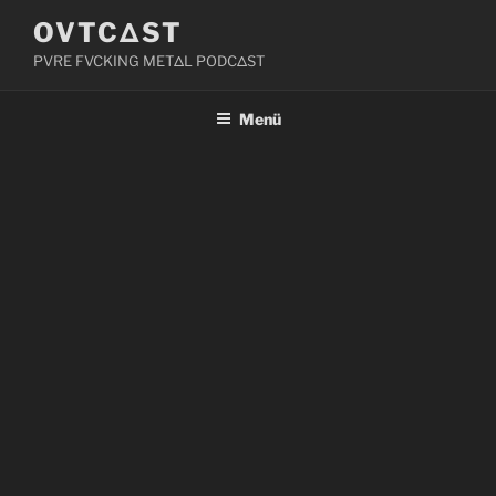
Zum
OVTCΔST
Inhalt
PVRE FVCKING METΔL PODCΔST
springen
Menü