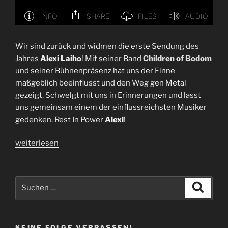
Wir sind zurück und widmen die erste Sendung des
Jahres
Alexi Laiho
! Mit seiner Band
Children of Bodom
und seiner Bühnenpräsenz hat uns der Finne
maßgeblich beeinflusst und den Weg gen Metal
gezeigt. Schwelgt mit uns in Erinnerungen und lasst
uns gemeinsam einem der einflussreichsten Musiker
gedenken. Rest In Power
Alexi
!
„Folge
weiterlesen
46
|
We
Suchen
Suche
Are
nach:
Back
Motherfuckers
KEINE FOLGE VERPASSEN!