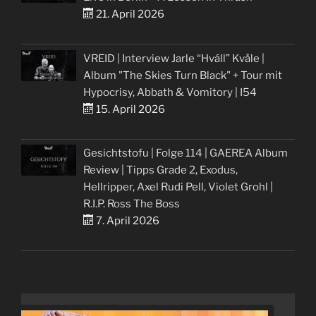
21. April 2026
VREID | Interview Jarle “Hváll” Kvåle |
Album "The Skies Turn Black" + Tour mit
Hypocrisy, Abbath & Vomitory | I54
15. April 2026
Gesichtstofu | Folge 114 | GAEREA Album
Review | Tipps Grade 2, Exodus,
Hellripper, Axel Rudi Pell, Violet Grohl |
R.I.P. Ross The Boss
7. April 2026