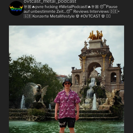
ovtcast_metal_podcast
🤘🏼🔥pvre fvcking #MetalPodcast!🔥🤘🏼
😴Pause
auf unbestimmte Zeit...😴
Reviews
Interviews 🇩🇪+
🇬🇧
Konzerte
Metallifestyle
💀 #OVTCAST 💀
👇🏼