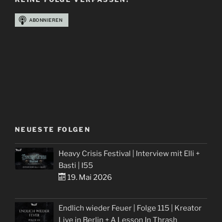
–
Rest
In
Power
Alexi
Laiho“
NEUESTE FOLGEN
Heavy Crisis Festival | Interview mit Elli +
Basti | I55
19. Mai 2026
Endlich wieder Feuer | Folge 115 | Kreator
Live in Berlin + A Lesson In Thrash