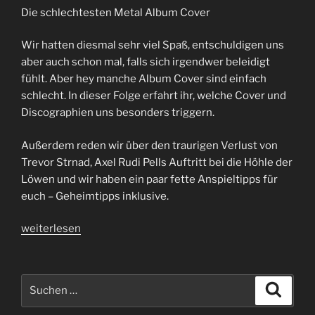
Die schlechtesten Metal Album Cover
Wir hatten diesmal sehr viel Spaß, entschuldigen uns
aber auch schon mal, falls sich irgendwer beleidigt
fühlt. Aber hey manche Album Cover sind einfach
schlecht. In dieser Folge erfahrt ihr, welche Cover und
Discographien uns besonders triggern.
Außerdem reden wir über den traurigen Verlust von
Trevor Strnad, Axel Rudi Pells Auftritt bei die Höhle der
Löwen und wir haben ein paar fette Anspieltipps für
euch – Geheimtipps inklusive.
„Folge
weiterlesen
65
|
Von
Suchen
Suche
Dinos
nach:
und