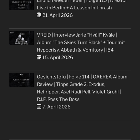
Endlich wieder Feuer | Folge 115 | Kreator
Live in Berlin + A Lesson In Thrash
21. April 2026
VREID | Interview Jarle “Hváll” Kvåle |
Album "The Skies Turn Black" + Tour mit
Hypocrisy, Abbath & Vomitory | I54
15. April 2026
Gesichtstofu | Folge 114 | GAEREA Album
Review | Tipps Grade 2, Exodus,
Hellripper, Axel Rudi Pell, Violet Grohl |
R.I.P. Ross The Boss
7. April 2026