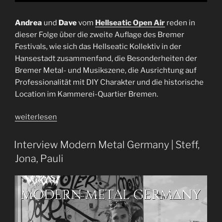
Andrea
und
Dave
vom
Hellseatic Open Air
reden in
dieser Folge über die zweite Auflage des Bremer
Festivals, wie sich das Hellseatic Kollektiv in der
Hansestadt zusammenfand, die Besonderheiten der
Bremer Metal- und Musikszene, die Ausrichtung auf
Professionalität mit DIY Charakter und die historische
Location im Kammerei-Quartier Bremen.
„Interview
weiterlesen
Hellseatic
Open
Interview Modern Metal Germany | Steff,
Air
Jona, Pauli
|
Andrea
+
Dave“