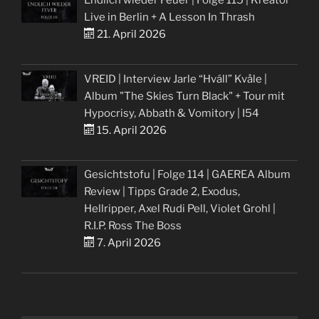
Endlich wieder Feuer | Folge 115 | Kreator
Live in Berlin + A Lesson In Thrash
21. April 2026
VREID | Interview Jarle “Hváll” Kvåle |
Album "The Skies Turn Black" + Tour mit
Hypocrisy, Abbath & Vomitory | I54
15. April 2026
Gesichtstofu | Folge 114 | GAEREA Album
Review | Tipps Grade 2, Exodus,
Hellripper, Axel Rudi Pell, Violet Grohl |
R.I.P. Ross The Boss
7. April 2026