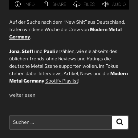
Auf der Suche nach dem “New Shit” aus Deutschland,
trafen wir diese Woche die Crew von
Modern Metal
Germany
.
Jona
,
Steff
und
Pauli
erzählen, wie sie abseits des
üblichen Trends, ohne Reviews und Ratings die
deutsche Metal Szene supporten wollen. Im Fokus
stehen dabei Interviews, Artikel, News und die
Modern
Metal Germany
Spotify Playlist
!
„Interview
weiterlesen
Modern
Metal
Germany
Suchen
Suche
|
nach:
Steff,