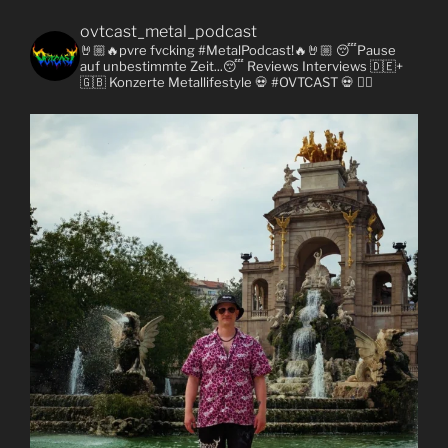
ovtcast_metal_podcast
🤘🏼🔥pvre fvcking #MetalPodcast!🔥🤘🏼
😴Pause
auf unbestimmte Zeit...😴
Reviews
Interviews 🇩🇪+
🇬🇧
Konzerte
Metallifestyle
💀 #OVTCAST 💀
👇🏼