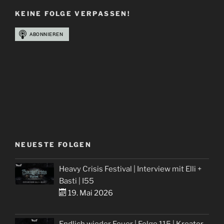
Jona,
KEINE FOLGE VERPASSEN!
Pauli“
NEUESTE FOLGEN
Heavy Crisis Festival | Interview mit Elli +
Basti | I55
19. Mai 2026