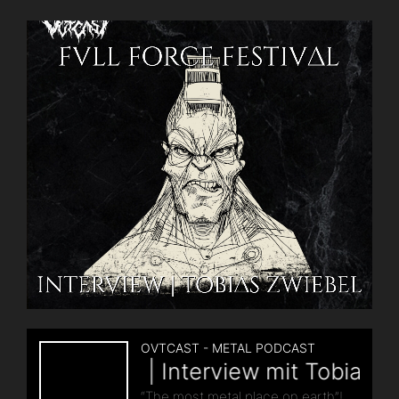
Festival
Review
|
Folge
81“