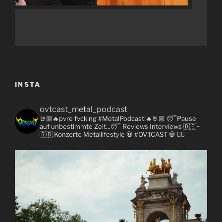
INSTA
ovtcast_metal_podcast
🤘🏼🔥pvre fvcking #MetalPodcast!🔥🤘🏼
😴Pause
auf unbestimmte Zeit...😴
Reviews
Interviews 🇩🇪+
🇬🇧
Konzerte
Metallifestyle
💀 #OVTCAST 💀
👇🏼