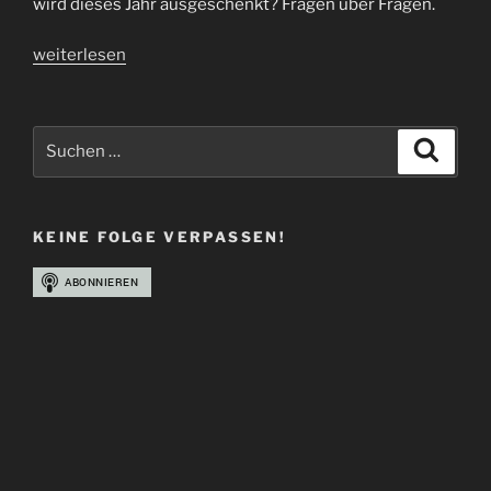
wird dieses Jahr ausgeschenkt? Fragen über Fragen.
„Full
weiterlesen
Force
Festival
|
Suchen
Suche
Interview
nach:
mit
Tobias
KEINE FOLGE VERPASSEN!
Zwiebel
|
i41“