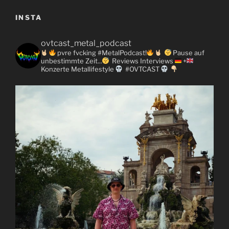
INSTA
ovtcast_metal_podcast
pvre fvcking #MetalPodcast!
Pause auf
unbestimmte Zeit...
Reviews
Interviews
+
Konzerte
Metallifestyle
#OVTCAST