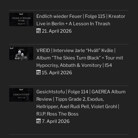
Endlich wieder Feuer | Folge 115 | Kreator
Live in Berlin + A Lesson In Thrash
21. April 2026
VREID | Interview Jarle “Hváll” Kvåle |
Album "The Skies Turn Black" + Tour mit
Hypocrisy, Abbath & Vomitory | I54
15. April 2026
Gesichtstofu | Folge 114 | GAEREA Album
Review | Tipps Grade 2, Exodus,
Hellripper, Axel Rudi Pell, Violet Grohl |
R.I.P. Ross The Boss
7. April 2026