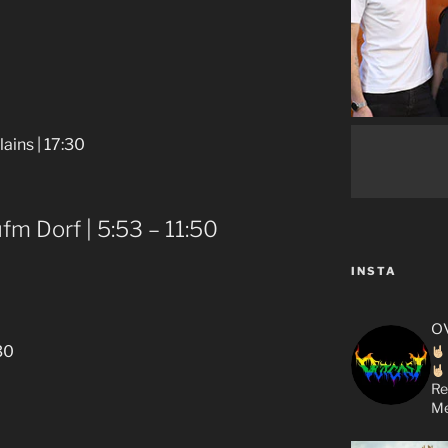
ins | 17:30
fm Dorf | 5:53 – 11:50
INSTA
o
30
Re
Me