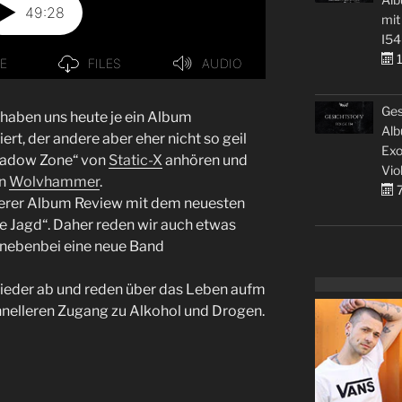
mit
I54
1
Ges
haben uns heute je ein Album
Alb
ert, der andere aber eher nicht so geil
Exo
Shadow Zone“ von
Static-X
anhören und
Vio
on
Wolvhammer
.
7
nserer Album Review mit dem neuesten
e Jagd“. Daher reden wir auch etwas
nebenbei eine neue Band
wieder ab und reden über das Leben aufm
hnelleren Zugang zu Alkohol und Drogen.