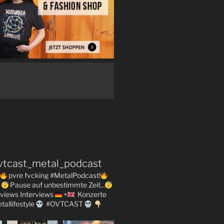
vtcast_metal_podcast
pvre fvcking #MetalPodcast!
Pause auf unbestimmte Zeit...
views
Interviews
+
Konzerte
tallifestyle
#OVTCAST