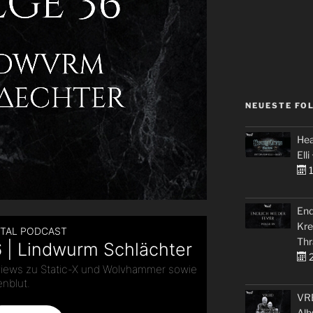
NEUESTE FO
Hea
Elli
1
End
Kre
Thr
2
VRE
Alb