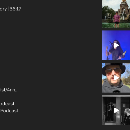
ry | 36:17
list/4nn…
odcast
Podcast