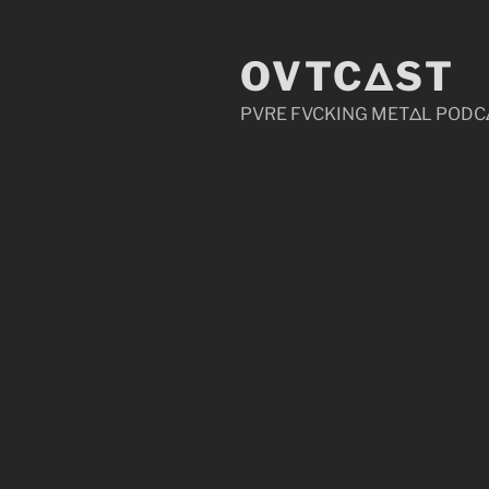
Zum
Inhalt
OVTCΔST
springen
PVRE FVCKING METΔL PODC