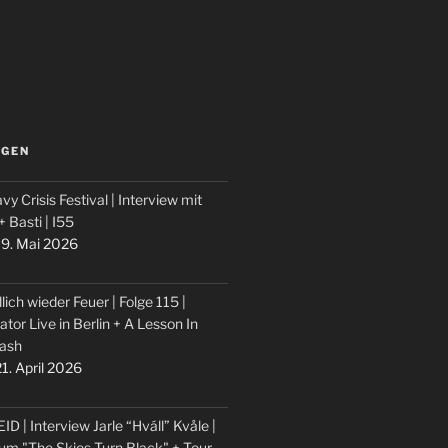
LGEN
vy Crisis Festival | Interview mit
 + Basti | I55
9. Mai 2026
lich wieder Feuer | Folge 115 |
ator Live in Berlin + A Lesson In
ash
1. April 2026
ID | Interview Jarle “Hváll” Kvåle |
um "The Skies Turn Black" + Tour