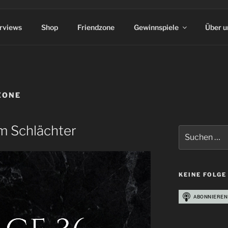
erviews
Shop
Friendzone
Gewinnspiele
Über u
ZONE
m Schlächter
Suchen
nach:
KEINE FOLGE