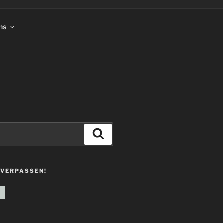
ns
Suchen
 VERPASSEN!