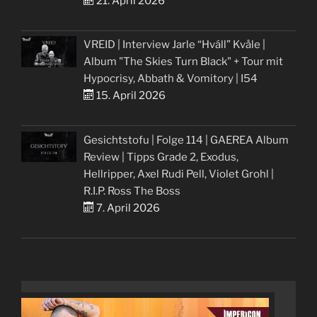
21. April 2026
VREID | Interview Jarle “Hváll” Kvåle |
Album "The Skies Turn Black" + Tour mit
Hypocrisy, Abbath & Vomitory | I54
15. April 2026
Gesichtstofu | Folge 114 | GAEREA Album
Review | Tipps Grade 2, Exodus,
Hellripper, Axel Rudi Pell, Violet Grohl |
R.I.P. Ross The Boss
7. April 2026