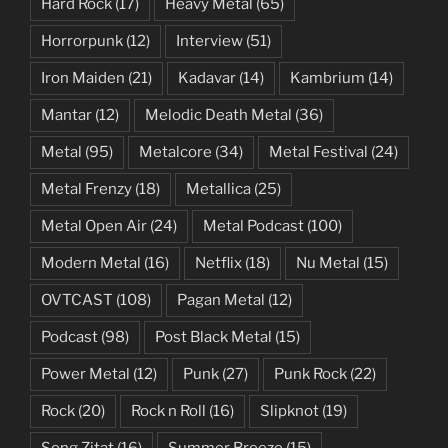
Hard Rock
(17)
Heavy Metal
(65)
Horrorpunk
(12)
Interview
(51)
Iron Maiden
(21)
Kadavar
(14)
Kambrium
(14)
Mantar
(12)
Melodic Death Metal
(36)
Metal
(95)
Metalcore
(34)
Metal Festival
(24)
Metal Frenzy
(18)
Metallica
(25)
Metal Open Air
(24)
Metal Podcast
(100)
Modern Metal
(16)
Netflix
(18)
Nu Metal
(15)
OVTCAST
(108)
Pagan Metal
(12)
Podcast
(98)
Post Black Metal
(15)
Power Metal
(12)
Punk
(27)
Punk Rock
(22)
Rock
(20)
Rock n Roll
(16)
Slipknot
(19)