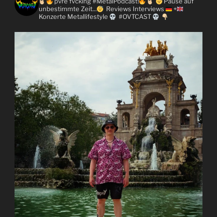
pvre fvcking #MetalPodcast!
Pause auf
unbestimmte Zeit...
Reviews
Interviews
+
Konzerte
Metallifestyle
#OVTCAST