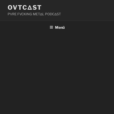
Zum
OVTCΔST
Inhalt
PVRE FVCKING METΔL PODCΔST
springen
Menü