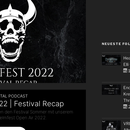
NEUESTE FO
Hea
Elli
1
End
Kre
Thr
2
VRE
Alb