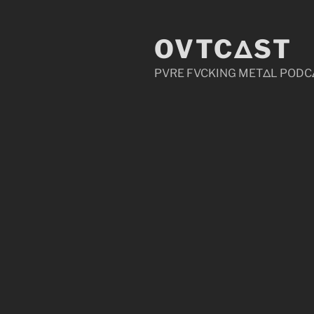
Zum
Inhalt
OVTCΔST
springen
PVRE FVCKING METΔL PODC