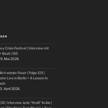
LGEN
vy Crisis Festival | Interview mit
 + Basti | I55
9. Mai 2026
lich wieder Feuer | Folge 115 |
ator Live in Berlin + A Lesson In
ash
1. April 2026
ID | Interview Jarle “Hváll” Kvåle |
um "The Skies Turn Black" + Tour