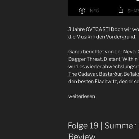
3 Jahre OVTCAST! Doch wir woll
die Musik in den Vordergrund.
Gandi berichtet von der Never S
Dagger Threat
,
Distant
,
Within
wird es wieder abwechslungsre
The Cadavar
,
Bastarður
,
Be’lak
den besten Flachwitz, den er s
„Folge
weiterlesen
57
|
Ein
Folge 19 | Summer 
Rudel
Senfkörner
Review