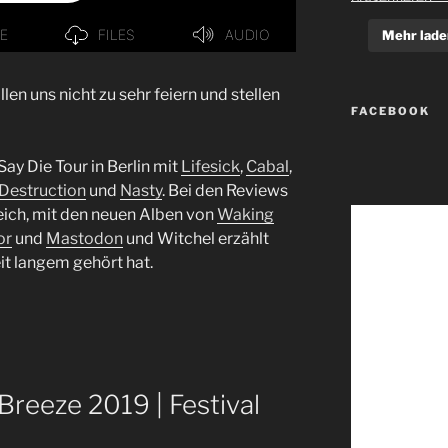
Mehr lade
en uns nicht zu sehr feiern und stellen
FACEBOOK
ay Die Tour in Berlin mit
Lifesick
,
Cabal
,
 Destruction
und
Nasty
. Bei den Reviews
ich, mit den neuen Alben von
Waking
or
und
Mastodon
und Witchel erzählt
eit langem gehört hat.
Breeze 2019 | Festival