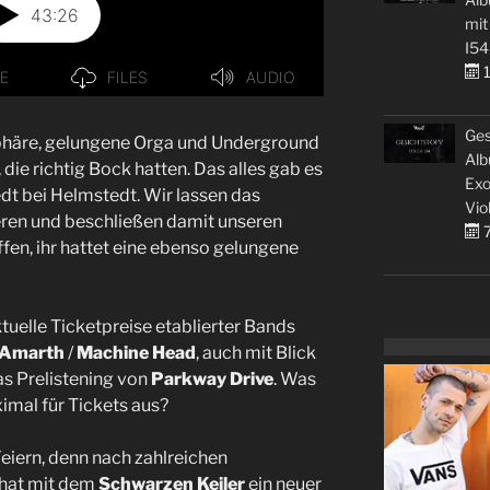
mit
I54
1
Ges
häre, gelungene Orga und Underground
Alb
die richtig Bock hatten. Das alles gab es
Exo
dt bei Helmstedt. Wir lassen das
Vio
eren und beschließen damit unseren
7
en, ihr hattet eine ebenso gelungene
tuelle Ticketpreise etablierter Bands
Amarth
/
Machine Head
, auch mit Blick
as Prelistening von
Parkway Drive
. Was
ximal für Tickets aus?
iern, denn nach zahlreichen
 hat mit dem
Schwarzen Keiler
ein neuer