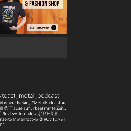
vtcast_metal_podcast
🏼🔥pvre fvcking #MetalPodcast!🔥
🏼
😴Pause auf unbestimmte Zeit...

Reviews
Interviews 🇩🇪+🇬🇧
nzerte
Metallifestyle
💀 #OVTCAST
👇🏼