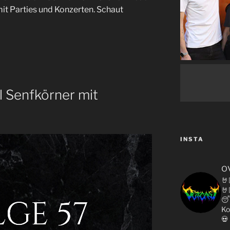
mit Parties und Konzerten. Schaut
l Senfkörner mit
INSTA
o
🤘
🤘

Ko
💀