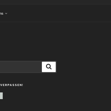
ns
Suchen
 VERPASSEN!