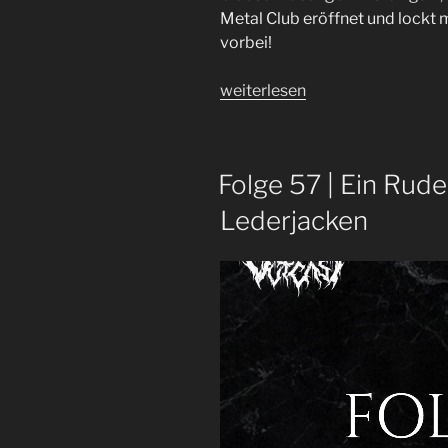
Metal Club eröffnet und lockt 
vorbei!
„Folge
weiterlesen
70
|
Helmfest
Folge 57 | Ein Rude
2022
|
Lederjacken
Festival
Recap“