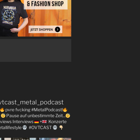
vtcast_metal_podcast
pvre fvcking #MetalPodcast!
Pause auf unbestimmte Zeit...
views
Interviews
+
Konzerte
tallifestyle
#OVTCAST