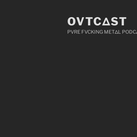
Zum
Inhalt
OVTCΔST
springen
PVRE FVCKING METΔL PODC