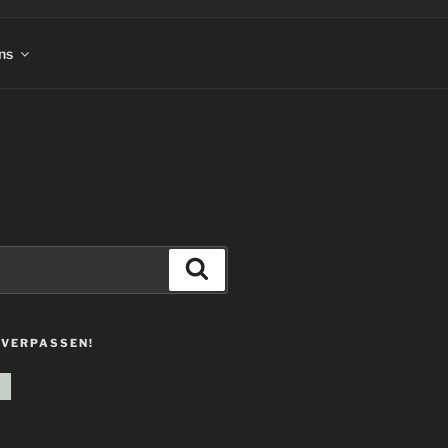
ns
Suchen
 VERPASSEN!