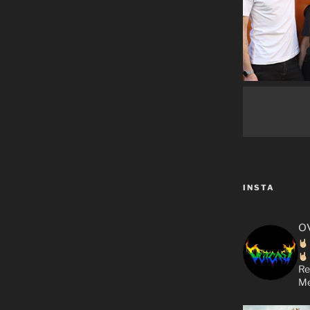
INSTA
o
Re
Me