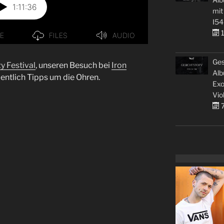
mit
I54
1
Ges
y Festival
, unseren Besuch bei
Iron
Alb
entlich Tipps um die Ohren.
Exo
Vio
7