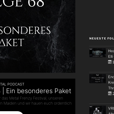
NEUESTE FO
Hea
Elli
1
End
Kre
Thr
2
VRE
Alb