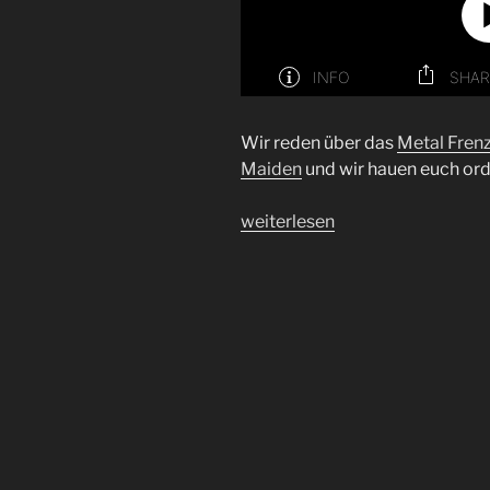
Wir reden über das
Metal Frenz
Maiden
und wir hauen euch ord
„Folge
weiterlesen
68
|
Ein
besonderes
Paket“