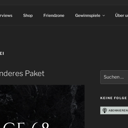
erviews
Shop
Friendzone
Gewinnspiele
Über u
EI
onderes Paket
Suchen
nach:
KEINE FOLGE