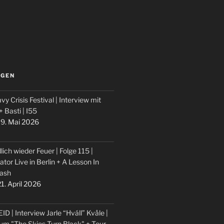
LGEN
vy Crisis Festival | Interview mit
 + Basti | I55
9. Mai 2026
lich wieder Feuer | Folge 115 |
ator Live in Berlin + A Lesson In
ash
1. April 2026
ID | Interview Jarle “Hváll” Kvåle |
um "The Skies Turn Black" + Tour