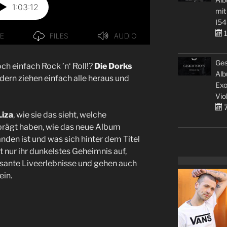
mit
I54
1
Ges
ch einfach Rock ’n‘ Roll!?
Die Dorks
Alb
dern ziehen einfach alle heraus und
Exo
Vio
7
iza
, wie sie das sieht, welche
eprägt haben, wie das neue Album
den ist und was sich hinter dem Titel
t nur ihr dunkelstes Geheimnis auf,
ante Liveerlebnisse und gehen auch
in.