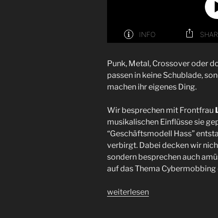
Punk, Metal, Crossover oder do
passen in keine Schublade, son
machen ihr eigenes Ding.
Wir besprechen mit Frontfrau
L
musikalischen Einflüsse sie g
“Geschäftsmodell Hass” entstan
verbirgt. Dabei decken wir nich
sondern besprechen auch amüs
auf das Thema Cybermobbing e
„Die
weiterlesen
Dorks
|