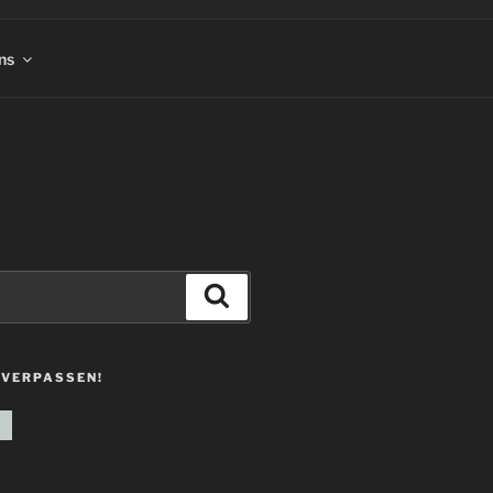
ns
Suchen
 VERPASSEN!