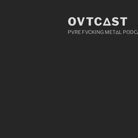
Zum
Inhalt
OVTCΔST
springen
PVRE FVCKING METΔL PODC