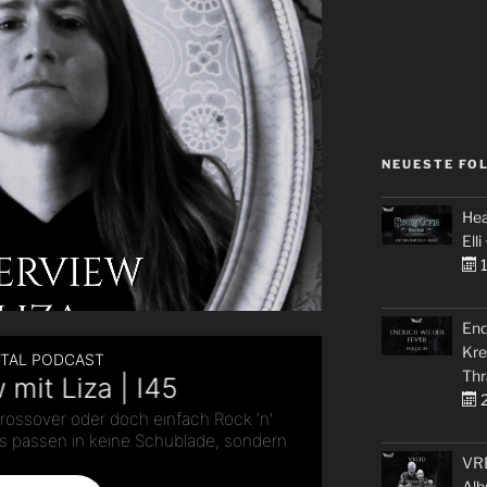
NEUESTE FO
Hea
Elli
1
End
Kre
Thr
2
VRE
Alb