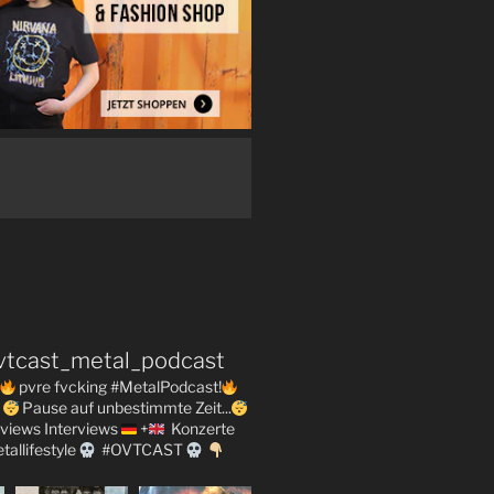
vtcast_metal_podcast
pvre fvcking #MetalPodcast!
Pause auf unbestimmte Zeit...
views
Interviews
+
Konzerte
tallifestyle
#OVTCAST