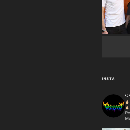
INSTA
o
Re
Me