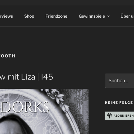
erviews
Shop
Friendzone
Gewinnspiele
Über u
TOOTH
w mit Liza | I45
Suchen
nach:
KEINE FOLGE