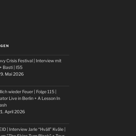
LGEN
vy Crisis Festival | Interview mit
 + Basti | I55
9. Mai 2026
lich wieder Feuer | Folge 115 |
ator Live in Berlin + A Lesson In
ash
1. April 2026
ID | Interview Jarle “Hváll” Kvåle |
um "The Skies Turn Black" + Tour