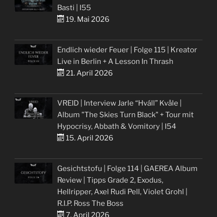
Basti | I55
19. Mai 2026
Endlich wieder Feuer | Folge 115 | Kreator
Live in Berlin + A Lesson In Thrash
21. April 2026
VREID | Interview Jarle “Hváll” Kvåle |
Album "The Skies Turn Black" + Tour mit
Hypocrisy, Abbath & Vomitory | I54
15. April 2026
Gesichtstofu | Folge 114 | GAEREA Album
Review | Tipps Grade 2, Exodus,
Hellripper, Axel Rudi Pell, Violet Grohl |
R.I.P. Ross The Boss
7. April 2026