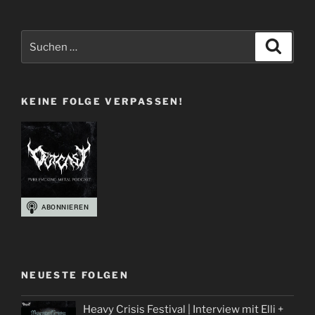
55
|
If
Suchen
Suche
there’s
nach:
something
strange
KEINE FOLGE VERPASSEN!
in
your
Podcasthood“
NEUESTE FOLGEN
Heavy Crisis Festival | Interview mit Elli +