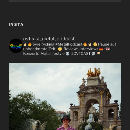
INSTA
ovtcast_metal_podcast
pvre fvcking #MetalPodcast!
Pause auf
unbestimmte Zeit...
Reviews
Interviews
+
Konzerte
Metallifestyle
#OVTCAST