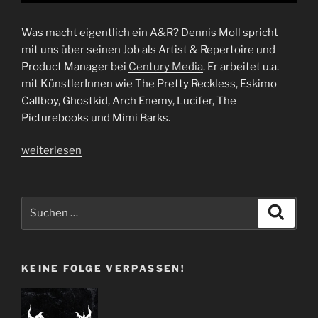
Was macht eigentlich ein A&R? Dennis Moll spricht
mit uns über seinen Job als Artist & Repertoire und
Product Manager bei
Century Media
. Er arbeitet u.a.
mit KünstlerInnen wie The Pretty Reckless, Eskimo
Callboy, Ghostkid, Arch Enemy, Lucifer, The
Picturebooks und Mimi Barks.
„Interview
weiterlesen
Century
Media
|
Suchen
Suche
A&R
nach:
Dennis
Moll“
KEINE FOLGE VERPASSEN!