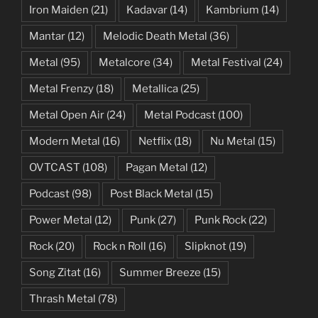
Iron Maiden
(21)
Kadavar
(14)
Kambrium
(14)
Mantar
(12)
Melodic Death Metal
(36)
Metal
(95)
Metalcore
(34)
Metal Festival
(24)
Metal Frenzy
(18)
Metallica
(25)
Metal Open Air
(24)
Metal Podcast
(100)
Modern Metal
(16)
Netflix
(18)
Nu Metal
(15)
OVTCAST
(108)
Pagan Metal
(12)
Podcast
(98)
Post Black Metal
(15)
Power Metal
(12)
Punk
(27)
Punk Rock
(22)
Rock
(20)
Rock n Roll
(16)
Slipknot
(19)
Song Zitat
(16)
Summer Breeze
(15)
Thrash Metal
(78)