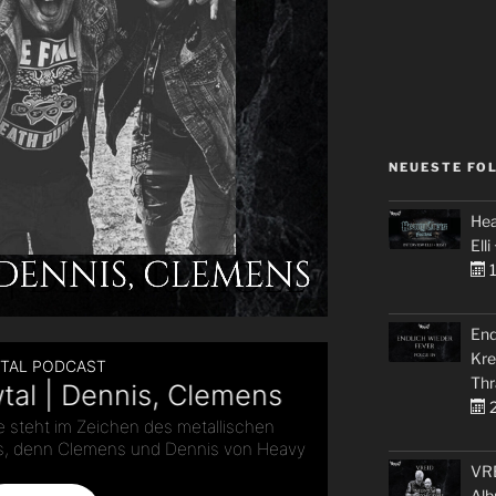
NEUESTE FO
Hea
Elli
1
End
Kre
Thr
2
VRE
Alb