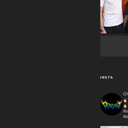
INSTA
o
Re
Me