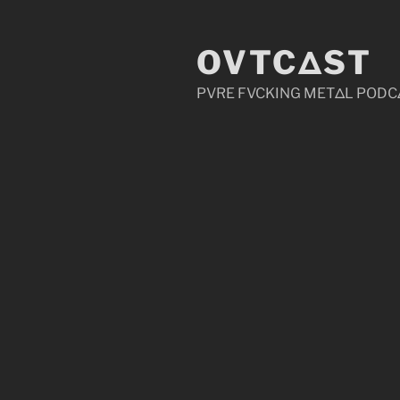
Zum
Inhalt
OVTCΔST
springen
PVRE FVCKING METΔL PODC