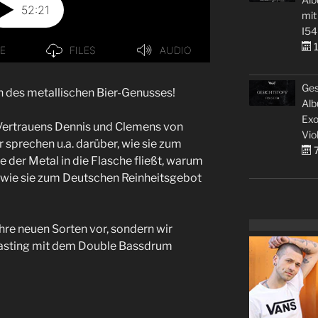
mit
I54
1
Ges
n des metallischen Bier-Genusses!
Alb
Exo
 Vertrauens Dennis und Clemens von
Vio
r sprechen u.a. darüber, wie sie zum
7
der Metal in die Flasche fließt, warum
d wie sie zum Deutschen Reinheitsgebot
 ihre neuen Sorten vor, sondern wir
asting mit dem Double Bassdrum