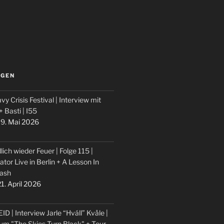
LGEN
vy Crisis Festival | Interview mit
 + Basti | I55
9. Mai 2026
lich wieder Feuer | Folge 115 |
ator Live in Berlin + A Lesson In
ash
1. April 2026
ID | Interview Jarle “Hváll” Kvåle |
um "The Skies Turn Black" + Tour