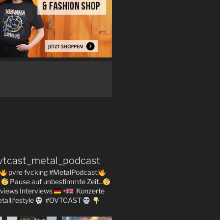
vtcast_metal_podcast
pvre fvcking #MetalPodcast!
Pause auf unbestimmte Zeit...
views
Interviews
+
Konzerte
tallifestyle
#OVTCAST