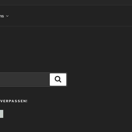
ns
Suchen
 VERPASSEN!