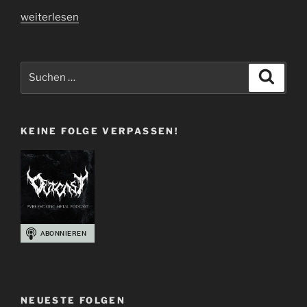
„100
weiterlesen
Folgen
gute
Musik
Suchen
Suche
und
nach:
schlechte
Witze“
KEINE FOLGE VERPASSEN!
NEUESTE FOLGEN