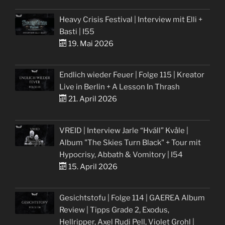
Heavy Crisis Festival | Interview mit Elli +
Basti | I55
19. Mai 2026
Endlich wieder Feuer | Folge 115 | Kreator
Live in Berlin + A Lesson In Thrash
21. April 2026
VREID | Interview Jarle “Hváll” Kvåle |
Album "The Skies Turn Black" + Tour mit
Hypocrisy, Abbath & Vomitory | I54
15. April 2026
Gesichtstofu | Folge 114 | GAEREA Album
Review | Tipps Grade 2, Exodus,
Hellripper, Axel Rudi Pell, Violet Grohl |