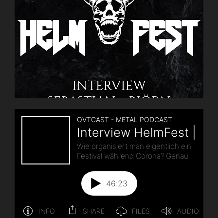
Folge
108“