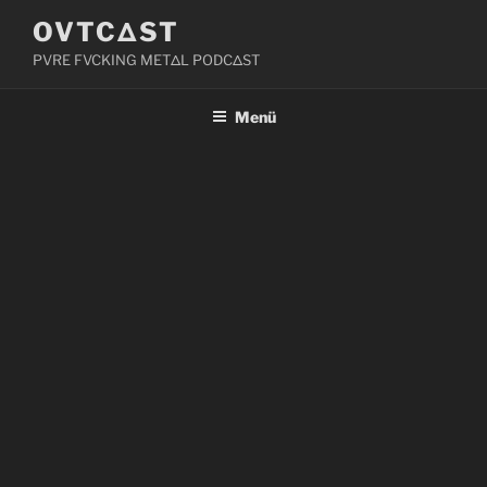
Zum
OVTCΔST
Inhalt
PVRE FVCKING METΔL PODCΔST
springen
Menü