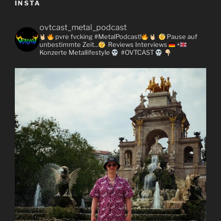
INSTA
ovtcast_metal_podcast
pvre fvcking #MetalPodcast!
Pause auf
unbestimmte Zeit...
Reviews
Interviews
+
Konzerte
Metallifestyle
#OVTCAST