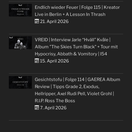
Endlich wieder Feuer | Folge 115 | Kreator
Live in Berlin + A Lesson In Thrash
21. April 2026
VREID | Interview Jarle “Hváll” Kvåle |
Album "The Skies Turn Black" + Tour mit
Hypocrisy, Abbath & Vomitory | I54
15. April 2026
Gesichtstofu | Folge 114 | GAEREA Album
Review | Tipps Grade 2, Exodus,
Hellripper, Axel Rudi Pell, Violet Grohl |
R.I.P. Ross The Boss
7. April 2026