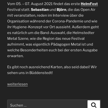
Vom 05. – 07. August 2021 findet das erste
HelmFest
Festival statt.
Sebastian
und
Björn
, die das Open Air
mit veranstalten, reden im Interview über die
Organisation während der Corona-Pandemie und wie
ihr Hygiene-Konzept vor Ort aussieht. Außerdem geht
es natürlich um die Band-Auswahl, die Helmstedter
Metal Szene, wie die Region das neue Festival
aufnimmt, was eigentlich Pädagogen Metal ist und
welche Besonderheiten euch bei der ersten Ausgabe
erwarten.
Es gibt noch ausreichend Karten, also seid dabei! Wir
sehen uns in Büddenstedt!
„Interview
weiterlesen
HelmFest
|
Sebastian
Suchen
Suche
+