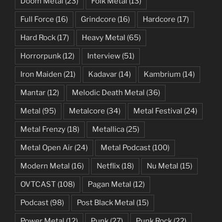
Doom Metal
(23)
Folk Metal
(13)
Full Force
(16)
Grindcore
(16)
Hardcore
(17)
Hard Rock
(17)
Heavy Metal
(65)
Horrorpunk
(12)
Interview
(51)
Iron Maiden
(21)
Kadavar
(14)
Kambrium
(14)
Mantar
(12)
Melodic Death Metal
(36)
Metal
(95)
Metalcore
(34)
Metal Festival
(24)
Metal Frenzy
(18)
Metallica
(25)
Metal Open Air
(24)
Metal Podcast
(100)
Modern Metal
(16)
Netflix
(18)
Nu Metal
(15)
OVTCAST
(108)
Pagan Metal
(12)
Podcast
(98)
Post Black Metal
(15)
Power Metal
(12)
Punk
(27)
Punk Rock
(22)