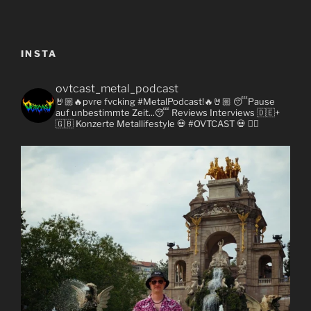
INSTA
ovtcast_metal_podcast
🤘🏼🔥pvre fvcking #MetalPodcast!🔥🤘🏼
😴Pause
auf unbestimmte Zeit...😴
Reviews
Interviews 🇩🇪+
🇬🇧
Konzerte
Metallifestyle
💀 #OVTCAST 💀
👇🏼