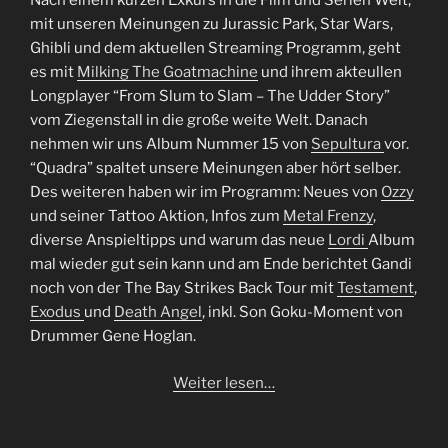
Nach einem kurzen Exkurs in die Film und Serien Welt,
mit unseren Meinungen zu Jurassic Park, Star Wars,
Ghibli und dem aktuellen Streaming Programm, geht
es mit
Milking The Goatmachine
und ihrem akteullen
Longplayer “From Slum to Slam – The Udder Story”
vom Ziegenstall in die große weite Welt. Danach
nehmen wir uns Album Nummer 15 von
Sepultura
vor.
“Quadra” spaltet unsere Meinungen aber hört selber.
Des weiteren haben wir im Programm: Neues von
Ozzy
und seiner Tattoo Aktion, Infos zum
Metal Frenzy
,
diverse Anspieltipps und warum das neue
Lordi
Album
mal wieder gut sein kann und am Ende berichtet Gandi
noch von der The Bay Strikes Back Tour mit
Testament
,
Exodus
und
Death Angel
, inkl. Son Goku-Moment von
Drummer Gene Hoglan.
Weiter lesen…