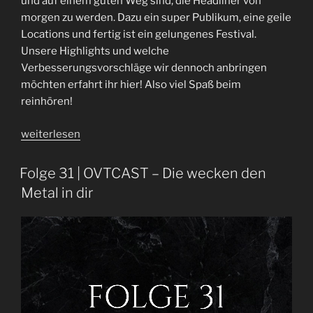
und auf einem guten Weg sind, die Headliner von
morgen zu werden. Dazu ein super Publikum, eine geile
Locations und fertig ist ein gelungenes Festival.
Unsere Highlights und welche
Verbesserungsvorschläge wir dennoch anbringen
möchten erfahrt ihr hier! Also viel Spaß beim
reinhören!
„Folge
weiterlesen
67
|
Folge 31 | OVTCAST – Die wecken den
Rockharz
Metal in dir
2022
|
Festival
Recap“