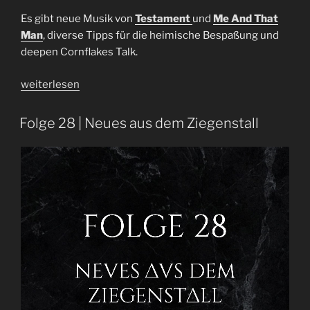
Es gibt neue Musik von
Testament
und
Me And That
Man
, diverse Tipps für die heimische Bespaßung und
deepen Cornflakes Talk.
„Folge
weiterlesen
31
|
Folge 28 | Neues aus dem Ziegenstall
OVTCAST
–
Die
wecken
den
Metal
in
dir“