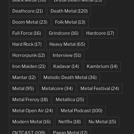
Deathcore
(21)
Death Metal
(120)
Doom Metal
(23)
Folk Metal
(13)
Full Force
(16)
Grindcore
(16)
Hardcore
(17)
Hard Rock
(17)
Heavy Metal
(65)
Horrorpunk
(12)
Interview
(51)
Iron Maiden
(21)
Kadavar
(14)
Kambrium
(14)
Mantar
(12)
Melodic Death Metal
(36)
Metal
(95)
Metalcore
(34)
Metal Festival
(24)
Metal Frenzy
(18)
Metallica
(25)
Metal Open Air
(24)
Metal Podcast
(100)
Modern Metal
(16)
Netflix
(18)
Nu Metal
(15)
OVTCAST
(108)
Pagan Metal
(12)