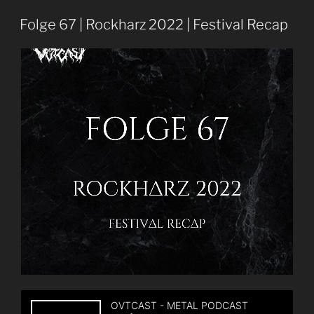
69
|
Folge 67 | Rockharz 2022 | Festival Recap
Summer
Breeze
2022
|
Festival
Recap“