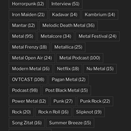
Horrorpunk
(12)
Interview
(51)
Iron Maiden
(21)
Kadavar
(14)
Kambrium
(14)
Mantar
(12)
Melodic Death Metal
(36)
Metal
(95)
Metalcore
(34)
Metal Festival
(24)
Metal Frenzy
(18)
Metallica
(25)
Metal Open Air
(24)
Metal Podcast
(100)
Modern Metal
(16)
Netflix
(18)
Nu Metal
(15)
OVTCAST
(108)
Pagan Metal
(12)
Podcast
(98)
Post Black Metal
(15)
Power Metal
(12)
Punk
(27)
Punk Rock
(22)
Rock
(20)
Rock n Roll
(16)
Slipknot
(19)
Song Zitat
(16)
Summer Breeze
(15)