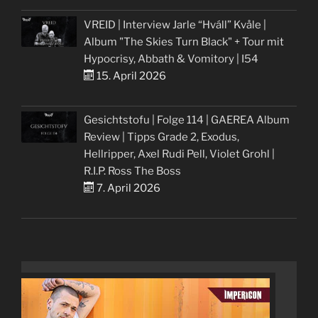
VREID | Interview Jarle “Hváll” Kvåle |
Album "The Skies Turn Black" + Tour mit
Hypocrisy, Abbath & Vomitory | I54
15. April 2026
Gesichtstofu | Folge 114 | GAEREA Album
Review | Tipps Grade 2, Exodus,
Hellripper, Axel Rudi Pell, Violet Grohl |
R.I.P. Ross The Boss
7. April 2026