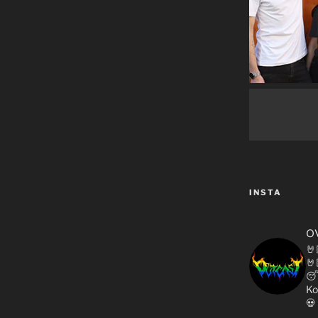
INSTA
o
🤘
🤘

Ko
💀