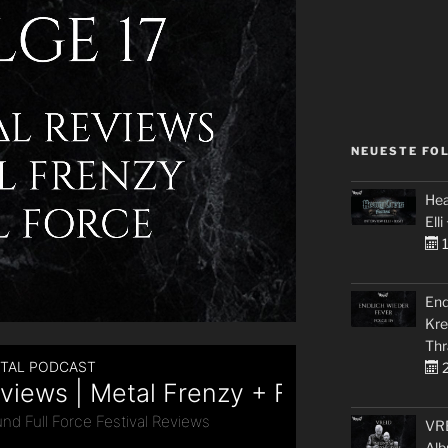
NEUESTE FO
Hea
Elli
1
End
Kre
Thr
2
VRE
Alb