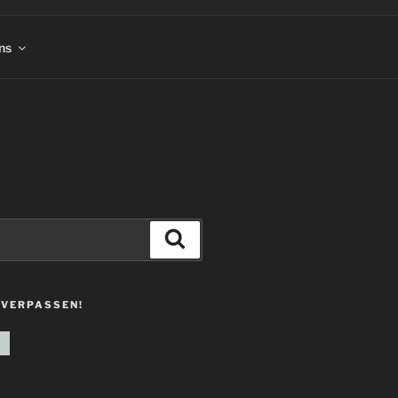
ns
Suchen
 VERPASSEN!