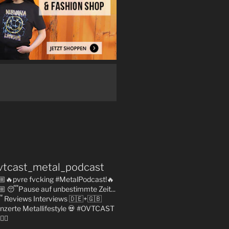
vtcast_metal_podcast
🏼🔥pvre fvcking #MetalPodcast!🔥
🏼
😴Pause auf unbestimmte Zeit...

Reviews
Interviews 🇩🇪+🇬🇧
nzerte
Metallifestyle
💀 #OVTCAST
👇🏼