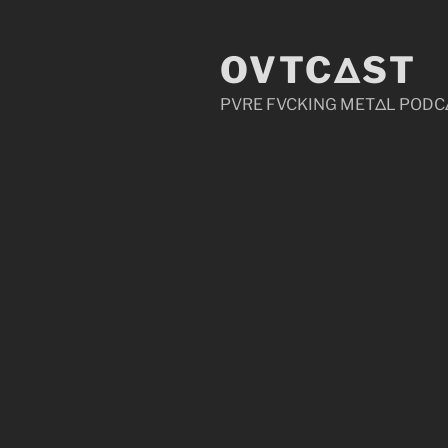
Zum
Inhalt
OVTCΔST
springen
PVRE FVCKING METΔL PODC