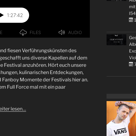
mit
I54
1
Ges
Alb
d fiesen Verführungskünsten des
Exo
Vio
 geschafft uns diverse Kapellen auf dem
7
e Festival anzuhören. Hört euch unsere
schungen, kulinarischen Entdeckungen,
Fanboy Momente der Festivals hier an.
m Full Force mal mit ein paar
iter lesen…