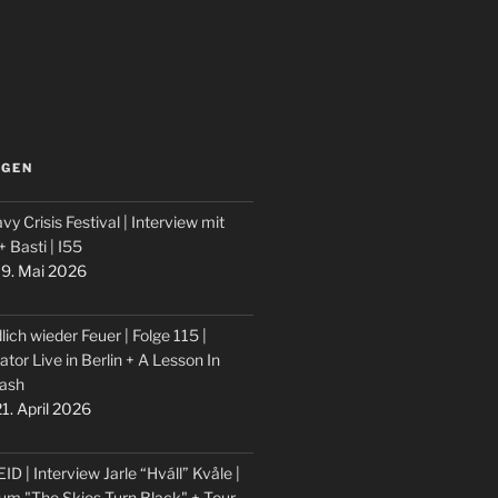
LGEN
vy Crisis Festival | Interview mit
 + Basti | I55
9. Mai 2026
lich wieder Feuer | Folge 115 |
ator Live in Berlin + A Lesson In
ash
1. April 2026
ID | Interview Jarle “Hváll” Kvåle |
um "The Skies Turn Black" + Tour