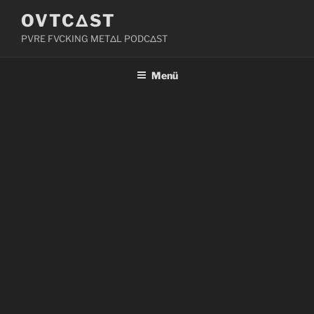
Zum
OVTCΔST
Inhalt
PVRE FVCKING METΔL PODCΔST
springen
Menü