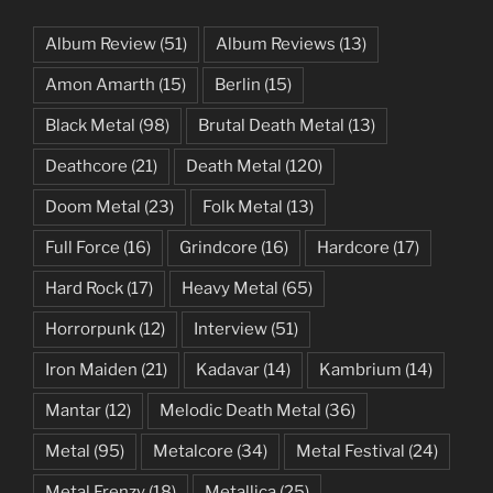
Album Review
(51)
Album Reviews
(13)
Amon Amarth
(15)
Berlin
(15)
Black Metal
(98)
Brutal Death Metal
(13)
Deathcore
(21)
Death Metal
(120)
Doom Metal
(23)
Folk Metal
(13)
Full Force
(16)
Grindcore
(16)
Hardcore
(17)
Hard Rock
(17)
Heavy Metal
(65)
Horrorpunk
(12)
Interview
(51)
Iron Maiden
(21)
Kadavar
(14)
Kambrium
(14)
Mantar
(12)
Melodic Death Metal
(36)
Metal
(95)
Metalcore
(34)
Metal Festival
(24)
Metal Frenzy
(18)
Metallica
(25)