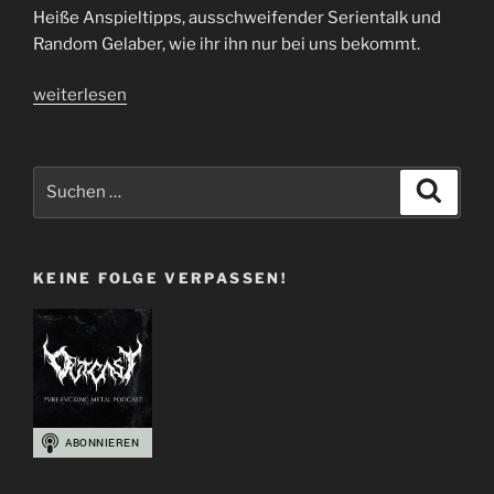
Heiße Anspieltipps, ausschweifender Serientalk und
Random Gelaber, wie ihr ihn nur bei uns bekommt.
„Folge
weiterlesen
45
|
It’s
Suchen
Suche
Over
nach:
–
Part
KEINE FOLGE VERPASSEN!
II“