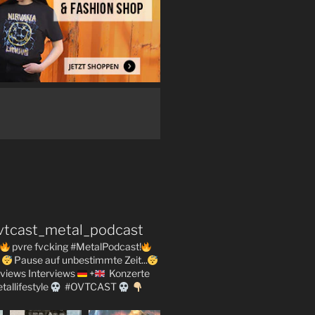
vtcast_metal_podcast
pvre fvcking #MetalPodcast!
Pause auf unbestimmte Zeit...
views
Interviews
+
Konzerte
tallifestyle
#OVTCAST