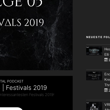
NEUESTE FO
Hea
Elli
1
End
Kre
Thr
2
VRE
Alb