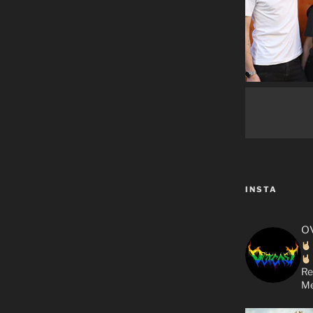
INSTA
o
Re
Me