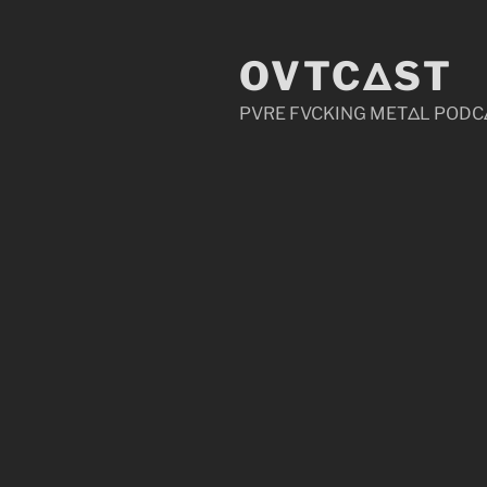
Zum
Inhalt
OVTCΔST
springen
PVRE FVCKING METΔL PODC