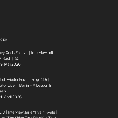
LGEN
vy Crisis Festival | Interview mit
 + Basti | I55
9. Mai 2026
lich wieder Feuer | Folge 115 |
ator Live in Berlin + A Lesson In
ash
1. April 2026
ID | Interview Jarle “Hváll” Kvåle |
um "The Skies Turn Black" + Tour