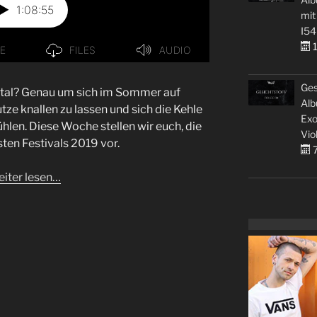
mit
I54
1
Ges
tal? Genau um sich im Sommer auf
Alb
utze knallen zu lassen und sich die Kehle
Exo
hlen. Diese Woche stellen wir euch, die
Vio
ten Festivals 2019 vor.
7
iter lesen…