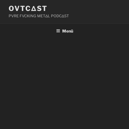
Zum
OVTCΔST
Inhalt
PVRE FVCKING METΔL PODCΔST
springen
Menü