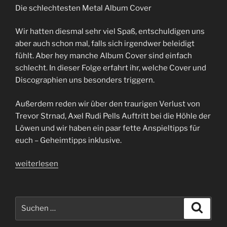
Die schlechtesten Metal Album Cover
Wir hatten diesmal sehr viel Spaß, entschuldigen uns
aber auch schon mal, falls sich irgendwer beleidigt
fühlt. Aber hey manche Album Cover sind einfach
schlecht. In dieser Folge erfahrt ihr, welche Cover und
Discographien uns besonders triggern.
Außerdem reden wir über den traurigen Verlust von
Trevor Strnad, Axel Rudi Pells Auftritt bei die Höhle der
Löwen und wir haben ein paar fette Anspieltipps für
euch – Geheimtipps inklusive.
„Folge
weiterlesen
65
|
Von
Suchen
Suche
Dinos
nach:
und