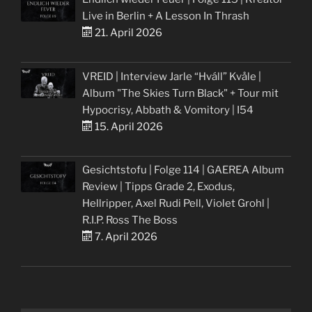
Live in Berlin + A Lesson In Thrash
21. April 2026
VREID | Interview Jarle “Hváll” Kvåle |
Album "The Skies Turn Black" + Tour mit
Hypocrisy, Abbath & Vomitory | I54
15. April 2026
Gesichtstofu | Folge 114 | GAEREA Album
Review | Tipps Grade 2, Exodus,
Hellripper, Axel Rudi Pell, Violet Grohl |
R.I.P. Ross The Boss
7. April 2026