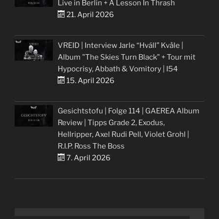
Live in Berlin + A Lesson In Thrash
21. April 2026
VREID | Interview Jarle “Hváll” Kvåle |
Album "The Skies Turn Black" + Tour mit
Hypocrisy, Abbath & Vomitory | I54
15. April 2026
Gesichtstofu | Folge 114 | GAEREA Album
Review | Tipps Grade 2, Exodus,
Hellripper, Axel Rudi Pell, Violet Grohl |
R.I.P. Ross The Boss
7. April 2026