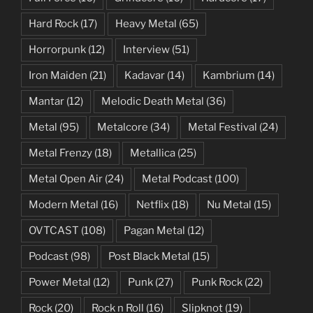
Hard Rock
(17)
Heavy Metal
(65)
Horrorpunk
(12)
Interview
(51)
Iron Maiden
(21)
Kadavar
(14)
Kambrium
(14)
Mantar
(12)
Melodic Death Metal
(36)
Metal
(95)
Metalcore
(34)
Metal Festival
(24)
Metal Frenzy
(18)
Metallica
(25)
Metal Open Air
(24)
Metal Podcast
(100)
Modern Metal
(16)
Netflix
(18)
Nu Metal
(15)
OVTCAST
(108)
Pagan Metal
(12)
Podcast
(98)
Post Black Metal
(15)
Power Metal
(12)
Punk
(27)
Punk Rock
(22)
Rock
(20)
Rock n Roll
(16)
Slipknot
(19)