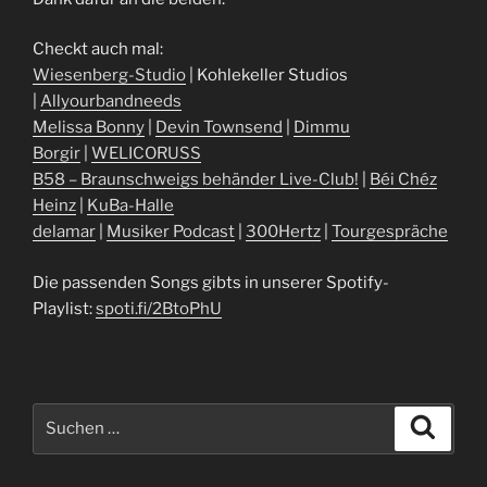
Checkt auch mal:
Wiesenberg-Studio
| Kohlekeller Studios
|
Allyourbandneeds
Melissa Bonny
|
Devin Townsend
|
Dimmu
Borgir
|
WELICORUSS
B58 – Braunschweigs behänder Live-Club!
|
Béi Chéz
Heinz
|
KuBa-Halle
delamar
|
Musiker Podcast
|
300Hertz
|
Tourgespräche
Die passenden Songs gibts in unserer Spotify-
Playlist:
spoti.fi/2BtoPhU
Suchen
Suche
nach: