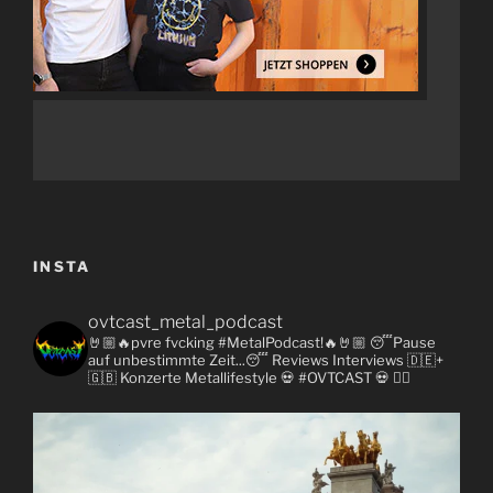
INSTA
ovtcast_metal_podcast
🤘🏼🔥pvre fvcking #MetalPodcast!🔥🤘🏼
😴Pause
auf unbestimmte Zeit...😴
Reviews
Interviews 🇩🇪+
🇬🇧
Konzerte
Metallifestyle
💀 #OVTCAST 💀
👇🏼