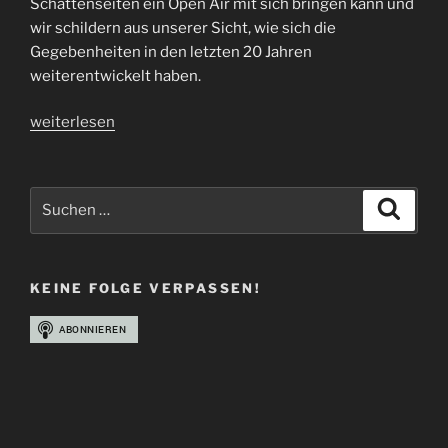
Schattenseiten ein Open Air mit sich bringen kann und
wir schildern aus unserer Sicht, wie sich die
Gegebenheiten in den letzten 20 Jahren
weiterentwickelt haben.
„Folge
weiterlesen
69
|
Summer
Suchen
Suche
Breeze
nach:
2022
|
KEINE FOLGE VERPASSEN!
Festival
Recap“