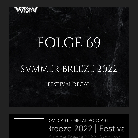
Schädeln
und
Blut
–
Metal
Album
Cover
Best-
Of“