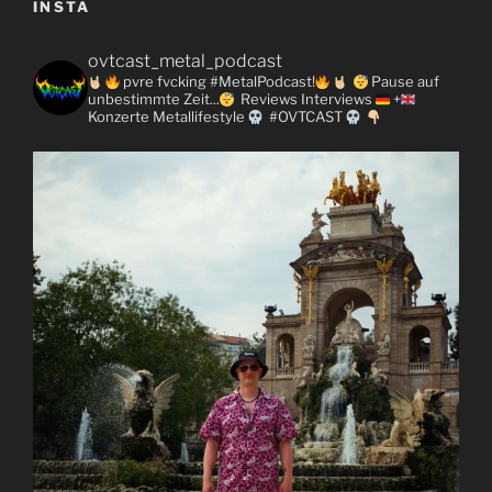
INSTA
ovtcast_metal_podcast
pvre fvcking #MetalPodcast!
Pause auf
unbestimmte Zeit...
Reviews
Interviews
+
Konzerte
Metallifestyle
#OVTCAST