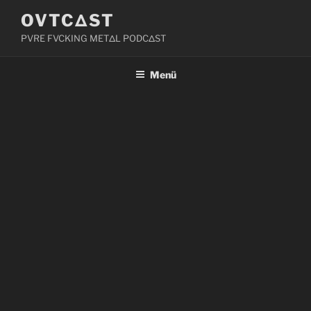
Zum
OVTCΔST
Inhalt
PVRE FVCKING METΔL PODCΔST
springen
Menü