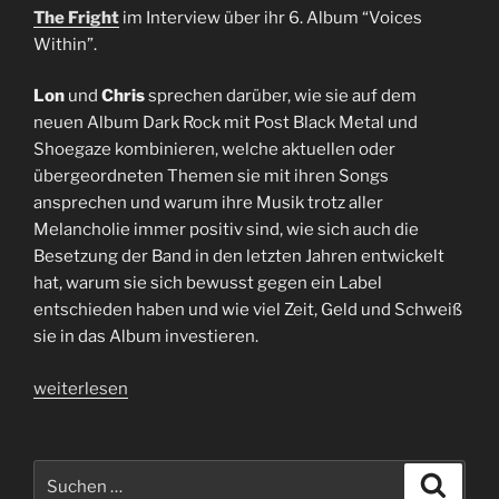
The Fright
im Interview über ihr 6. Album “Voices
Within”.
Lon
und
Chris
sprechen darüber, wie sie auf dem
neuen Album Dark Rock mit Post Black Metal und
Shoegaze kombinieren, welche aktuellen oder
übergeordneten Themen sie mit ihren Songs
ansprechen und warum ihre Musik trotz aller
Melancholie immer positiv sind, wie sich auch die
Besetzung der Band in den letzten Jahren entwickelt
hat, warum sie sich bewusst gegen ein Label
entschieden haben und wie viel Zeit, Geld und Schweiß
sie in das Album investieren.
„Interview
weiterlesen
The
Fright
|
Suchen
Suche
Lon