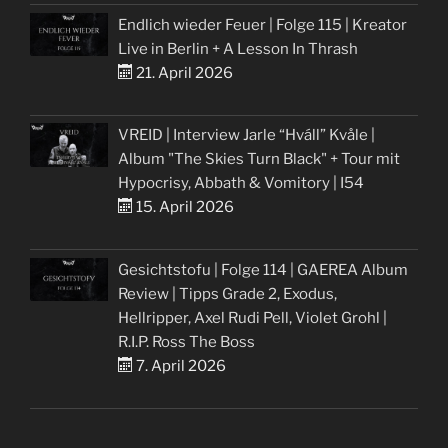
Endlich wieder Feuer | Folge 115 | Kreator
Live in Berlin + A Lesson In Thrash
21. April 2026
VREID | Interview Jarle “Hváll” Kvåle |
Album "The Skies Turn Black" + Tour mit
Hypocrisy, Abbath & Vomitory | I54
15. April 2026
Gesichtstofu | Folge 114 | GAEREA Album
Review | Tipps Grade 2, Exodus,
Hellripper, Axel Rudi Pell, Violet Grohl |
R.I.P. Ross The Boss
7. April 2026