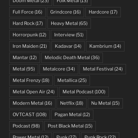
Doom Metal
(23)
Folk Metal
(13)
Full Force
(16)
Grindcore
(16)
Hardcore
(17)
Hard Rock
(17)
Heavy Metal
(65)
Horrorpunk
(12)
Interview
(51)
Iron Maiden
(21)
Kadavar
(14)
Kambrium
(14)
Mantar
(12)
Melodic Death Metal
(36)
Metal
(95)
Metalcore
(34)
Metal Festival
(24)
Metal Frenzy
(18)
Metallica
(25)
Metal Open Air
(24)
Metal Podcast
(100)
Modern Metal
(16)
Netflix
(18)
Nu Metal
(15)
OVTCAST
(108)
Pagan Metal
(12)
Podcast
(98)
Post Black Metal
(15)
Power Metal
(12)
Punk
(27)
Punk Rock
(22)