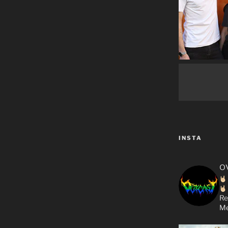
INSTA
o
Re
Me