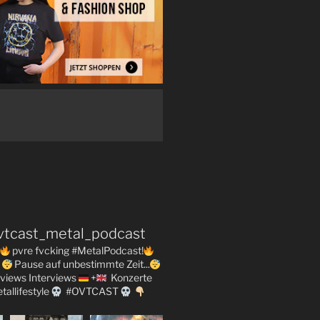
vtcast_metal_podcast
pvre fvcking #MetalPodcast!
Pause auf unbestimmte Zeit...
views
Interviews
+
Konzerte
tallifestyle
#OVTCAST