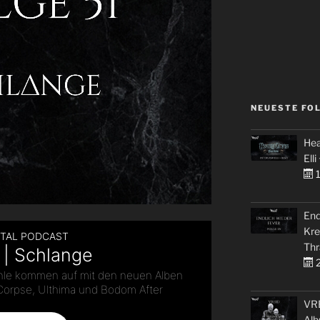
NEUESTE FO
Hea
Elli
1
End
Kre
Thr
2
VRE
Alb