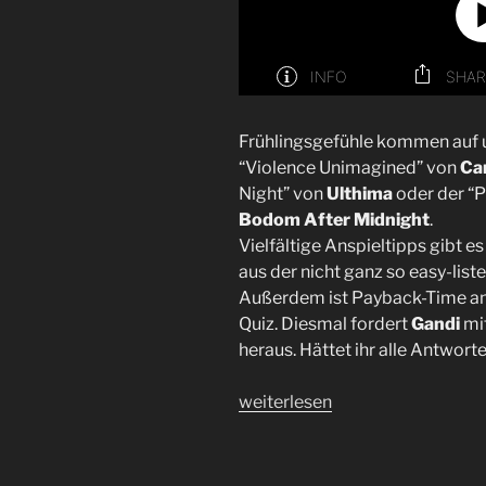
Frühlingsgefühle kommen auf un
“Violence Unimagined” von
Can
Night” von
Ulthima
oder der “
Bodom After Midnight
.
Vielfältige Anspieltipps gibt 
aus der nicht ganz so easy-list
Außerdem ist Payback-Time an
Quiz. Diesmal fordert
Gandi
mi
heraus. Hättet ihr alle Antwor
„Folge
weiterlesen
51
|
Schlange“