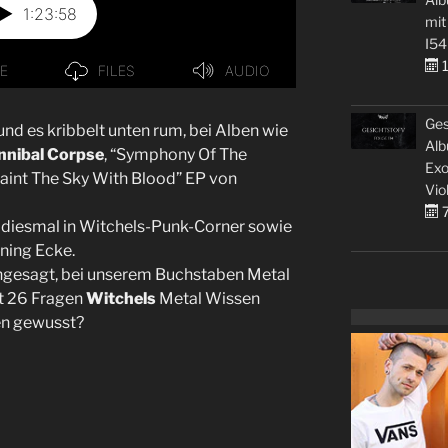
mit
I54
1
Ges
d es kribbelt unten rum, bei Alben wie
Alb
nibal Corpse
, “Symphony Of The
Exo
Paint The Sky With Blood” EP von
Vio
7
es diesmal in Witchels-Punk-Corner sowie
ening Ecke.
gesagt, bei unserem Buchstaben Metal
t 26 Fragen
Witchels
Metal Wissen
ten gewusst?