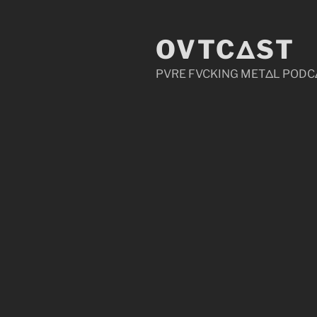
Zum
Inhalt
OVTCΔST
springen
PVRE FVCKING METΔL PODC