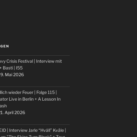
LGEN
vy Crisis Festival | Interview mit
 + Basti | I55
9. Mai 2026
lich wieder Feuer | Folge 115 |
ator Live in Berlin + A Lesson In
ash
1. April 2026
ID | Interview Jarle “Hváll” Kvåle |
um "The Skies Turn Black" + Tour