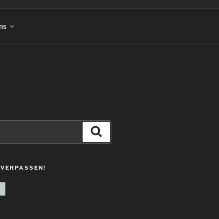
ns
Suchen
 VERPASSEN!