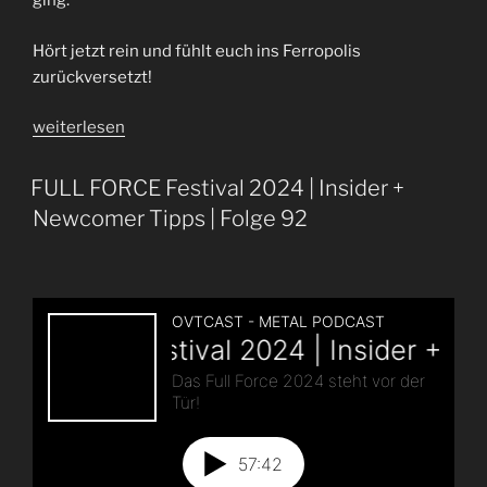
ging.
Hört jetzt rein und fühlt euch ins Ferropolis
zurückversetzt!
„Full
weiterlesen
Force
2024
FULL FORCE Festival 2024 | Insider +
|
Newcomer Tipps | Folge 92
Festival
Recap
|
Folge
94“