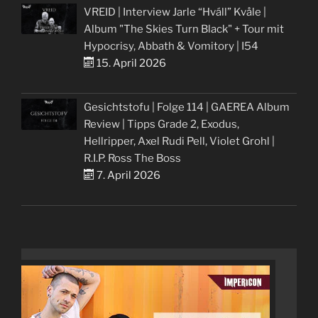
VREID | Interview Jarle “Hváll” Kvåle |
Album "The Skies Turn Black" + Tour mit
Hypocrisy, Abbath & Vomitory | I54
15. April 2026
Gesichtstofu | Folge 114 | GAEREA Album
Review | Tipps Grade 2, Exodus,
Hellripper, Axel Rudi Pell, Violet Grohl |
R.I.P. Ross The Boss
7. April 2026