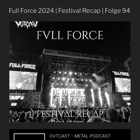
109
|
Full Force 2024 | Festival Recap | Folge 94
PODCAST
Krushers
|
Kreator
–
Krushers
Of
The
World
Album
Review
+
Konzerttipps
2026“