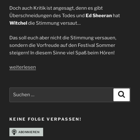
Doch auch Kritik ist angesagt, denn es gibt
Überschneidungen des Todes und
Ed Sheeran
hat
Witchel
die Stimmung versaut…
Das soll euch aber nicht die Stimmung versauen,
sondern die Vorfreude auf den Festival Sommer
steigern! In diesem Sinne viel Spaß beim Hören!
„FULL
weiterlesen
FORCE
Festival
2024
Suchen
Suche
|
nach:
Insider
+
KEINE FOLGE VERPASSEN!
Newcomer
Tipps
|