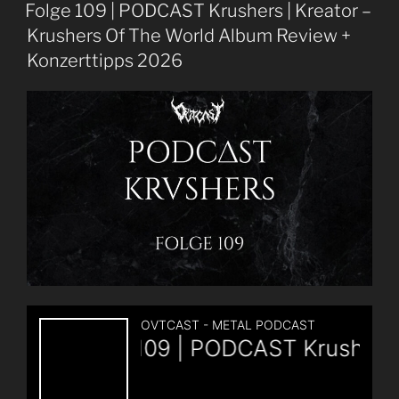
Enkeltrick
Folge 109 | PODCAST Krushers | Kreator –
|
Krushers Of The World Album Review +
Folge
Konzerttipps 2026
111
|
Urne
–
Setting
Fire
To
The
Sky
Album
Review“