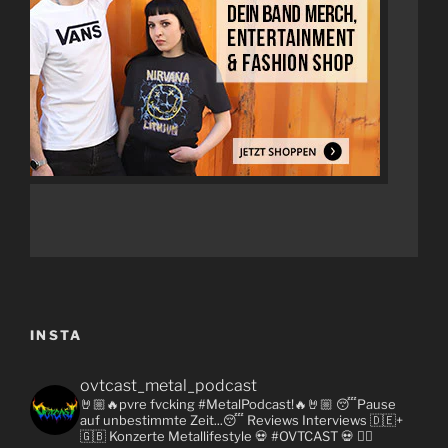
INSTA
ovtcast_metal_podcast
🤘🏼🔥pvre fvcking #MetalPodcast!🔥🤘🏼
😴Pause
auf unbestimmte Zeit...😴
Reviews
Interviews 🇩🇪+
🇬🇧
Konzerte
Metallifestyle
💀 #OVTCAST 💀
👇🏼