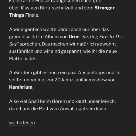
kleine arme Podcasts abgesehen haben, der
überflüssigen Berufsschulzeit und dem
Stranger
Things
Finale.
Aber eigentlich wollte Gandi doch nur über das
grandiose dritte Album von
Urne
“Setting Fire To The
Sky”
sprechen. Das machen wir natürlich gewohnt
ausführlich und wir sind gespannt, wie ihr die neue
Platte findet.
Außerdem gibt es noch ein paar Anspieltipps und ihr
solltet unbedingt zur 20 Jahre Jubiläumsshow von
Kambrium
.
Also viel Spaß beim Hören und kauft unser
Merch
,
damit uns die Post vom Anwalt egal sein kann.
„Der
weiterlesen
legale