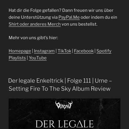
Hat dir die Folge gefallen? Dann freuen wir uns über
deine Unterstützung via
⁠⁠⁠⁠⁠⁠⁠⁠⁠⁠⁠⁠⁠⁠⁠⁠⁠⁠⁠⁠⁠⁠⁠⁠⁠⁠PayPal.Me⁠⁠⁠⁠⁠⁠⁠⁠⁠⁠⁠⁠⁠⁠⁠⁠⁠⁠⁠⁠⁠⁠⁠⁠⁠⁠
oder indem du ein
⁠⁠⁠⁠Shirt oder anderes Merch⁠⁠⁠⁠
von uns bestellst.
Mehr von uns gibt’s hier:
⁠⁠⁠⁠⁠⁠⁠⁠⁠⁠⁠⁠⁠⁠⁠⁠⁠⁠⁠⁠⁠⁠⁠⁠Homepage⁠⁠⁠⁠⁠⁠⁠⁠⁠⁠⁠⁠⁠⁠⁠⁠⁠⁠⁠⁠⁠⁠⁠⁠⁠⁠
|
⁠⁠⁠⁠⁠⁠⁠⁠⁠⁠⁠⁠⁠⁠⁠⁠⁠⁠⁠⁠⁠⁠⁠⁠⁠⁠Instagram⁠⁠⁠⁠⁠⁠⁠⁠⁠⁠⁠⁠⁠⁠⁠⁠⁠⁠⁠⁠⁠⁠⁠⁠⁠⁠
|
⁠⁠⁠⁠⁠⁠⁠⁠⁠⁠⁠⁠⁠⁠⁠⁠⁠⁠⁠⁠⁠⁠⁠⁠⁠⁠TikTok⁠⁠⁠⁠⁠⁠⁠⁠⁠⁠⁠⁠⁠⁠⁠⁠⁠⁠⁠⁠⁠⁠⁠⁠⁠⁠
|
⁠⁠⁠⁠⁠⁠⁠⁠⁠⁠⁠⁠⁠⁠⁠⁠⁠⁠⁠⁠⁠⁠⁠⁠⁠⁠Facebook⁠⁠⁠⁠⁠⁠⁠⁠⁠⁠⁠⁠⁠⁠⁠⁠⁠⁠⁠⁠⁠⁠⁠⁠⁠⁠
|
⁠⁠⁠⁠⁠⁠⁠⁠⁠⁠⁠⁠⁠⁠⁠⁠⁠⁠⁠⁠⁠⁠⁠⁠⁠⁠Spotify
Playlists⁠⁠⁠⁠⁠⁠⁠⁠⁠⁠⁠⁠⁠⁠⁠⁠⁠⁠⁠⁠⁠⁠⁠⁠⁠⁠
|
⁠⁠⁠⁠⁠⁠⁠⁠⁠⁠⁠⁠⁠⁠⁠⁠⁠⁠⁠⁠⁠⁠⁠⁠⁠⁠YouTube⁠
Der legale Enkeltrick | Folge 111 | Urne –
Setting Fire To The Sky Album Review