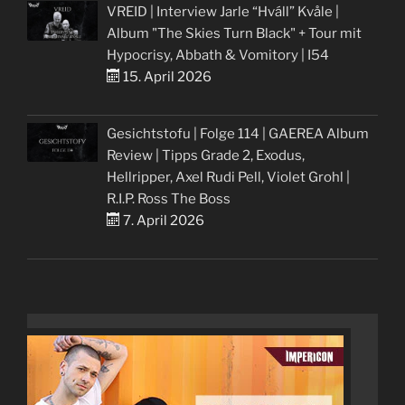
VREID | Interview Jarle “Hváll” Kvåle |
Album "The Skies Turn Black" + Tour mit
Hypocrisy, Abbath & Vomitory | I54
15. April 2026
Gesichtstofu | Folge 114 | GAEREA Album
Review | Tipps Grade 2, Exodus,
Hellripper, Axel Rudi Pell, Violet Grohl |
R.I.P. Ross The Boss
7. April 2026