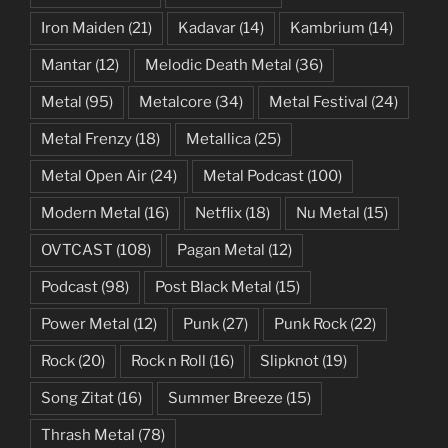
Iron Maiden
(21)
Kadavar
(14)
Kambrium
(14)
Mantar
(12)
Melodic Death Metal
(36)
Metal
(95)
Metalcore
(34)
Metal Festival
(24)
Metal Frenzy
(18)
Metallica
(25)
Metal Open Air
(24)
Metal Podcast
(100)
Modern Metal
(16)
Netflix
(18)
Nu Metal
(15)
OVTCAST
(108)
Pagan Metal
(12)
Podcast
(98)
Post Black Metal
(15)
Power Metal
(12)
Punk
(27)
Punk Rock
(22)
Rock
(20)
Rock n Roll
(16)
Slipknot
(19)
Song Zitat
(16)
Summer Breeze
(15)
Thrash Metal
(78)