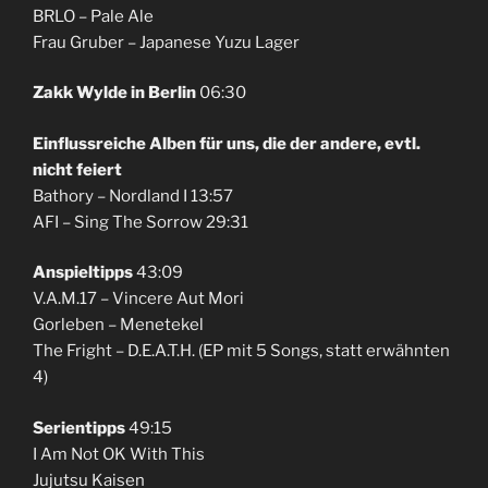
BRLO – Pale Ale
Frau Gruber – Japanese Yuzu Lager
Zakk Wylde in Berlin
06:30
Einflussreiche Alben für uns, die der andere, evtl.
nicht feiert
Bathory – Nordland I 13:57
AFI – Sing The Sorrow 29:31
Anspieltipps
43:09
V.A.M.17 – Vincere Aut Mori
Gorleben – Menetekel
The Fright – D.E.A.T.H. (EP mit 5 Songs, statt erwähnten
4)
Serientipps
49:15
I Am Not OK With This
Jujutsu Kaisen