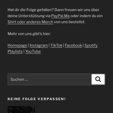
Hat dir die Folge gefallen? Dann freuen wir uns über
deine Unterstützung via
⁠⁠⁠⁠⁠⁠⁠⁠⁠⁠⁠⁠⁠⁠⁠⁠⁠⁠⁠⁠⁠⁠⁠PayPal.Me⁠⁠⁠⁠⁠⁠⁠⁠⁠⁠⁠⁠⁠⁠⁠⁠⁠⁠⁠⁠⁠⁠⁠
oder indem du ein
⁠Shirt oder anderes Merch⁠
von uns bestellst.
Mehr von uns gibt’s hier:
⁠⁠⁠⁠⁠⁠⁠⁠⁠⁠⁠⁠⁠⁠⁠⁠⁠⁠⁠⁠⁠Homepage⁠⁠⁠⁠⁠⁠⁠⁠⁠⁠⁠⁠⁠⁠⁠⁠⁠⁠⁠⁠⁠⁠⁠
|
⁠⁠⁠⁠⁠⁠⁠⁠⁠⁠⁠⁠⁠⁠⁠⁠⁠⁠⁠⁠⁠⁠⁠Instagram⁠⁠⁠⁠⁠⁠⁠⁠⁠⁠⁠⁠⁠⁠⁠⁠⁠⁠⁠⁠⁠⁠⁠
|
⁠⁠⁠⁠⁠⁠⁠⁠⁠⁠⁠⁠⁠⁠⁠⁠⁠⁠⁠⁠⁠⁠⁠TikTok⁠⁠⁠⁠⁠⁠⁠⁠⁠⁠⁠⁠⁠⁠⁠⁠⁠⁠⁠⁠⁠⁠⁠
|
⁠⁠⁠⁠⁠⁠⁠⁠⁠⁠⁠⁠⁠⁠⁠⁠⁠⁠⁠⁠⁠⁠⁠Facebook⁠⁠⁠⁠⁠⁠⁠⁠⁠⁠⁠⁠⁠⁠⁠⁠⁠⁠⁠⁠⁠⁠⁠
|
⁠⁠⁠⁠⁠⁠⁠⁠⁠⁠⁠⁠⁠⁠⁠⁠⁠⁠⁠⁠⁠⁠⁠Spotify
Playlists⁠⁠⁠⁠⁠⁠⁠⁠⁠⁠⁠⁠⁠⁠⁠⁠⁠⁠⁠⁠⁠⁠⁠
|
⁠⁠⁠⁠⁠⁠⁠⁠⁠⁠⁠⁠⁠⁠⁠⁠⁠⁠⁠⁠⁠⁠⁠YouTube
Suchen
Suche
nach:
KEINE FOLGE VERPASSEN!