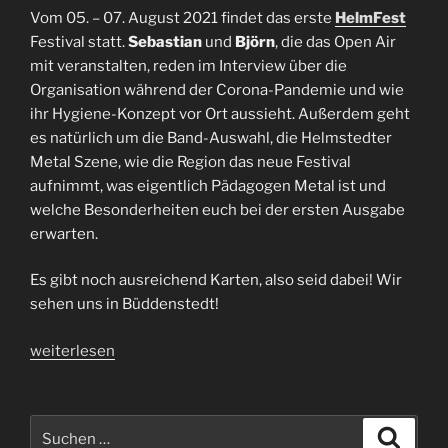
Vom 05. – 07. August 2021 findet das erste
HelmFest
Festival statt.
Sebastian
und
Björn
, die das Open Air
mit veranstalten, reden im Interview über die
Organisation während der Corona-Pandemie und wie
ihr Hygiene-Konzept vor Ort aussieht. Außerdem geht
es natürlich um die Band-Auswahl, die Helmstedter
Metal Szene, wie die Region das neue Festival
aufnimmt, was eigentlich Pädagogen Metal ist und
welche Besonderheiten euch bei der ersten Ausgabe
erwarten.
Es gibt noch ausreichend Karten, also seid dabei! Wir
sehen uns in Büddenstedt!
„Interview
weiterlesen
HelmFest
|
Sebastian
Suchen
Suche
+