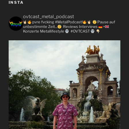
INSTA
ovtcast_metal_podcast
pvre fvcking #MetalPodcast!
Pause auf
unbestimmte Zeit...
Reviews
Interviews
+
Konzerte
Metallifestyle
#OVTCAST