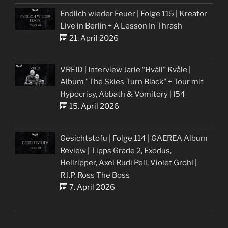
Endlich wieder Feuer | Folge 115 | Kreator
Live in Berlin + A Lesson In Thrash
21. April 2026
VREID | Interview Jarle “Hváll” Kvåle |
Album "The Skies Turn Black" + Tour mit
Hypocrisy, Abbath & Vomitory | I54
15. April 2026
Gesichtstofu | Folge 114 | GAEREA Album
Review | Tipps Grade 2, Exodus,
Hellripper, Axel Rudi Pell, Violet Grohl |
R.I.P. Ross The Boss
7. April 2026