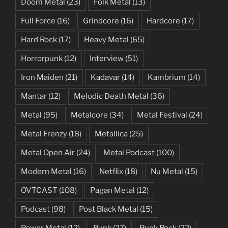
Doom Metal
(23)
Folk Metal
(13)
Full Force
(16)
Grindcore
(16)
Hardcore
(17)
Hard Rock
(17)
Heavy Metal
(65)
Horrorpunk
(12)
Interview
(51)
Iron Maiden
(21)
Kadavar
(14)
Kambrium
(14)
Mantar
(12)
Melodic Death Metal
(36)
Metal
(95)
Metalcore
(34)
Metal Festival
(24)
Metal Frenzy
(18)
Metallica
(25)
Metal Open Air
(24)
Metal Podcast
(100)
Modern Metal
(16)
Netflix
(18)
Nu Metal
(15)
OVTCAST
(108)
Pagan Metal
(12)
Podcast
(98)
Post Black Metal
(15)