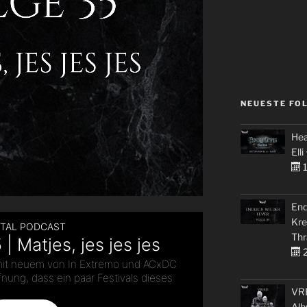
NEUESTE FO
Hea
Elli
1
End
Kre
Thr
2
VRE
Alb