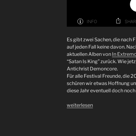
Es gibt zwei Sachen, die nach F
auf jeden Fall keine davon. Na
aktuellen Alben von
In Extrem
“Satan Is King” zurück. Wie jet
Antichrist Demoncore.
Für alle Festival Freunde, die
schüren wir etwas Hoffnung und 
diese Jahr eventuell doch noch 
„Folge
weiterlesen
35
|
Matjes,
jes