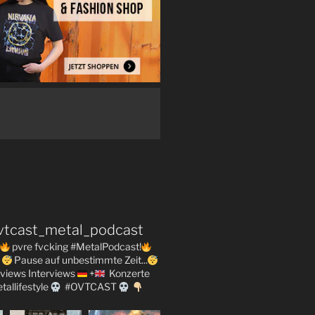
vtcast_metal_podcast
pvre fvcking #MetalPodcast!
Pause auf unbestimmte Zeit...
views
Interviews
+
Konzerte
tallifestyle
#OVTCAST