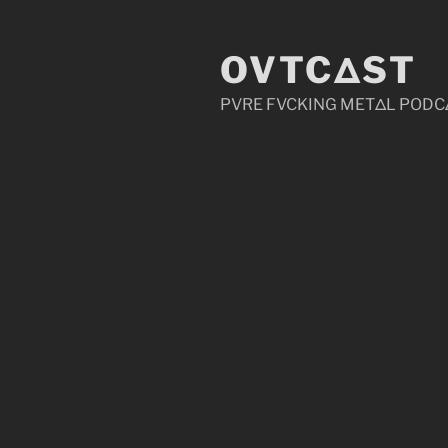
Zum
Inhalt
OVTCΔST
springen
PVRE FVCKING METΔL PODC