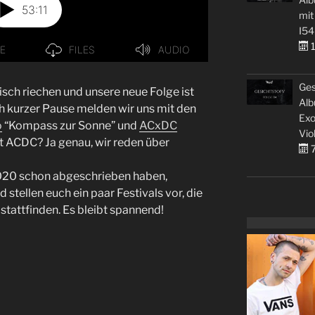
mit
I54
1
Ges
isch riechen und unsere neue Folge ist
Alb
ch kurzer Pause melden wir uns mit den
Exo
o
“Kompass zur Sonne” und
ACxDC
Vio
zt ACDC? Ja genau, wir reden über
7
 2020 schon abgeschrieben haben,
stellen euch ein paar Festivals vor, die
stattfinden. Es bleibt spannend!