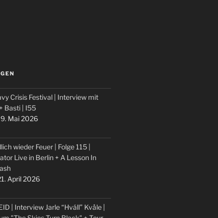
LGEN
vy Crisis Festival | Interview mit
 + Basti | I55
9. Mai 2026
lich wieder Feuer | Folge 115 |
ator Live in Berlin + A Lesson In
ash
1. April 2026
ID | Interview Jarle “Hváll” Kvåle |
um "The Skies Turn Black" + Tour