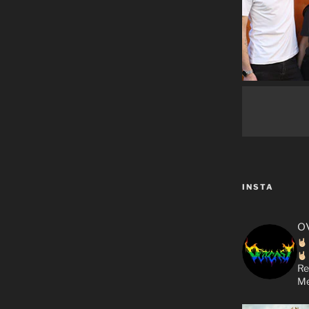
INSTA
o
Re
Me