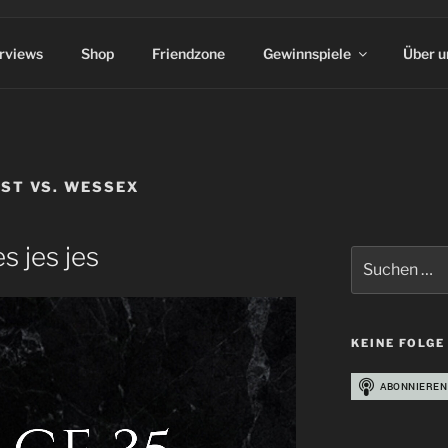
erviews
Shop
Friendzone
Gewinnspiele
Über u
ST VS. WESSEX
es jes jes
Suchen
nach:
KEINE FOLGE