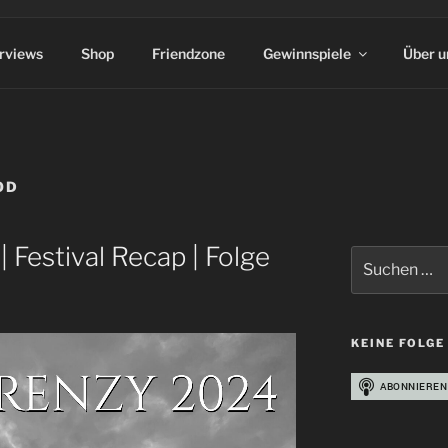
erviews
Shop
Friendzone
Gewinnspiele
Über u
OD
 Festival Recap | Folge
Suchen
nach:
KEINE FOLGE