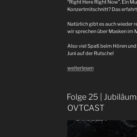
“Right Here Right Now”. Ein Mu
Konzertmitschnitt? Das erfahrt i
Natürlich gibt es auch wieder r
wir sprechen über Masken im M
Also viel Spaß beim Hören und 
Juni auf der Rutsche!
„Metal
weiterlesen
Frenzy
2024
|
Folge 25 | Jubiläu
Festival
Recap
OVTCAST
|
Folge
93“