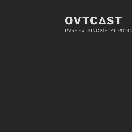
Zum
Inhalt
OVTCΔST
springen
PVRE FVCKING METΔL PODC