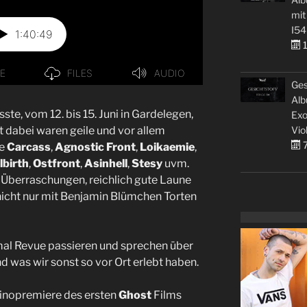
mit
I54
1
Ges
Alb
ste, vom 12. bis 15. Juni in Gardelegen,
Exo
Vio
 dabei waren geile und vor allem
7
ie
Carcass
,
Agnostic Front
,
Loikaemie
,
llbirth
,
Ostfront
,
Asinhell
,
Stesy
uvm.
 Überraschungen, reichlich gute Laune
e nicht nur mit Benjamin Blümchen Torten
mal Revue passieren und sprechen über
d was wir sonst so vor Ort erlebt haben.
Kinopremiere des ersten
Ghost
Films