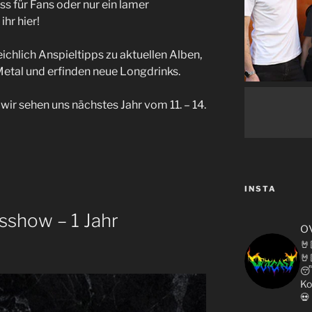
ss für Fans oder nur ein lamer
hr hier!
eichlich Anspieltipps zu aktuellen Alben,
etal und erfinden neue Longdrinks.
wir sehen uns nächstes Jahr vom 11. – 14.
INSTA
msshow – 1 Jahr
o
🤘
🤘

Ko
💀