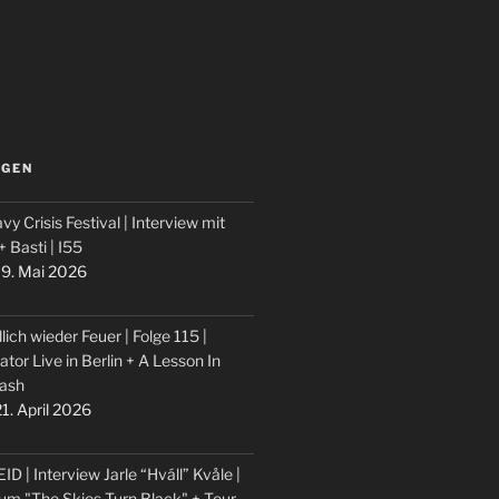
LGEN
vy Crisis Festival | Interview mit
 + Basti | I55
9. Mai 2026
lich wieder Feuer | Folge 115 |
ator Live in Berlin + A Lesson In
ash
1. April 2026
ID | Interview Jarle “Hváll” Kvåle |
um "The Skies Turn Black" + Tour