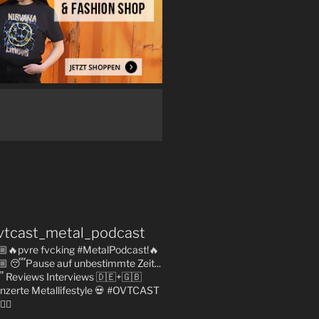
vtcast_metal_podcast
🏼🔥pvre fvcking #MetalPodcast!🔥
🏼
😴Pause auf unbestimmte Zeit...

Reviews
Interviews 🇩🇪+🇬🇧
nzerte
Metallifestyle
💀 #OVTCAST
👇🏼