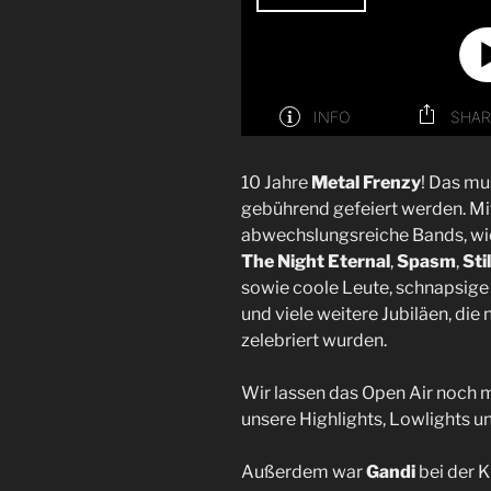
10 Jahre
Metal Frenzy
! Das mus
gebührend gefeiert werden. Mit
abwechslungsreiche Bands, w
The Night Eternal
,
Spasm
,
Sti
sowie coole Leute, schnapsige
und viele weitere Jubiläen, di
zelebriert wurden.
Wir lassen das Open Air noch 
unsere Highlights, Lowlights un
Außerdem war
Gandi
bei der 