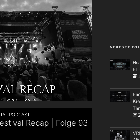
NEUESTE FO
Hea
Elli
1
End
Kre
Thr
2
VRE
Alb