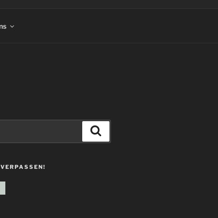
ns
Suchen
 VERPASSEN!