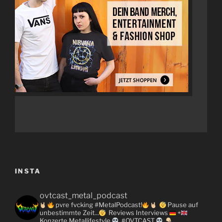
INSTA
ovtcast_metal_podcast
pvre fvcking #MetalPodcast!
Pause auf
unbestimmte Zeit...
Reviews
Interviews
+
Konzerte
Metallifestyle
#OVTCAST