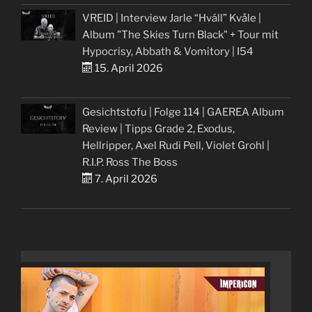
VREID | Interview Jarle “Hváll” Kvåle |
Album "The Skies Turn Black" + Tour mit
Hypocrisy, Abbath & Vomitory | I54
15. April 2026
Gesichtstofu | Folge 114 | GAEREA Album
Review | Tipps Grade 2, Exodus,
Hellripper, Axel Rudi Pell, Violet Grohl |
R.I.P. Ross The Boss
7. April 2026