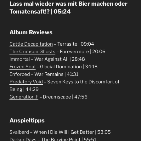
Lass mal wieder was mit Bier machen oder
Tomatensaft!? | 05:24
Album Reviews
Cattle Decapitation
– Terrasite | 09:04
The Crimson Ghosts
– Forevermore | 20:06
Immortal
– War Against All | 28:48
Frozen Soul
– Glacial Domination | 34:18
Enforced
– War Remains | 41:31
Predatory Void
– Seven Keys to the Discomfort of
Being | 44:29
Generation.F
– Dreamscape | 47:56
Anspieltipps
Svalbard
– When I Die Will I Get Better | 53:05
Darker Days
– The Burying Point | 55:51