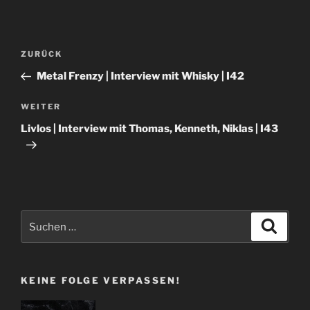
Beitragsnavigation
Vorheriger
ZURÜCK
Beitrag
Metal Frenzy | Interview mit Whisky | I42
Nächster
WEITER
Beitrag
Livlos | Interview mit Thomas, Kenneth, Niklas | I43
Suchen
Suche
nach:
KEINE FOLGE VERPASSEN!