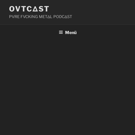
Zum
OVTCΔST
Inhalt
PVRE FVCKING METΔL PODCΔST
springen
Menü