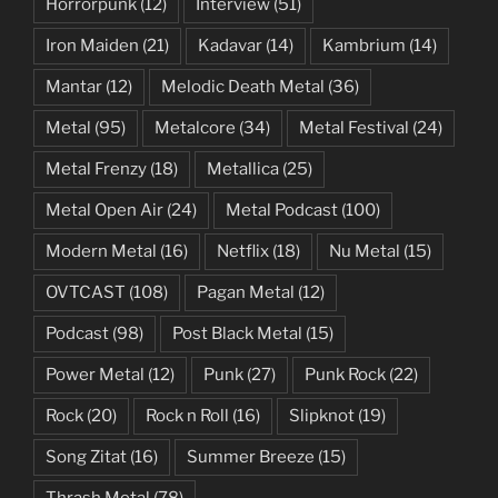
Horrorpunk
(12)
Interview
(51)
Iron Maiden
(21)
Kadavar
(14)
Kambrium
(14)
Mantar
(12)
Melodic Death Metal
(36)
Metal
(95)
Metalcore
(34)
Metal Festival
(24)
Metal Frenzy
(18)
Metallica
(25)
Metal Open Air
(24)
Metal Podcast
(100)
Modern Metal
(16)
Netflix
(18)
Nu Metal
(15)
OVTCAST
(108)
Pagan Metal
(12)
Podcast
(98)
Post Black Metal
(15)
Power Metal
(12)
Punk
(27)
Punk Rock
(22)
Rock
(20)
Rock n Roll
(16)
Slipknot
(19)
Song Zitat
(16)
Summer Breeze
(15)