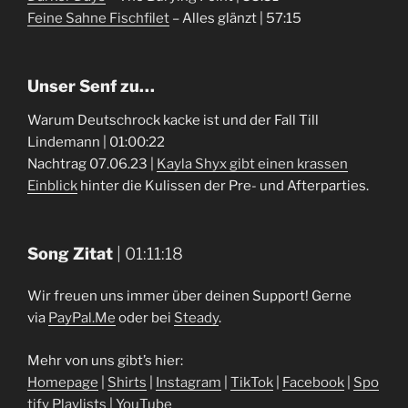
Feine Sahne Fischfilet
– Alles glänzt | 57:15
Unser Senf zu…
Warum Deutschrock kacke ist und der Fall Till
Lindemann | 01:00:22
Nachtrag 07.06.23 |
Kayla Shyx gibt einen krassen
Einblick
hinter die Kulissen der Pre- und Afterparties.
Song Zitat
| 01:11:18
Wir freuen uns immer über deinen Support! Gerne
via
PayPal.Me
oder bei
Steady
.
Mehr von uns gibt’s hier:
Homepage
|
Shirts
|
Instagram
|
TikTok
|
Facebook
|
Spo
tify Playlists
|
YouTube