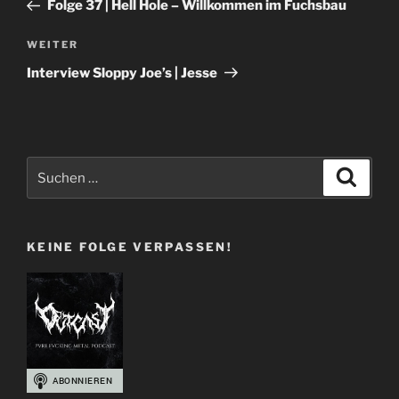
Beitrag
Folge 37 | Hell Hole – Willkommen im Fuchsbau
Nächster
WEITER
Beitrag
Interview Sloppy Joe’s | Jesse
Suchen
Suche
nach:
KEINE FOLGE VERPASSEN!