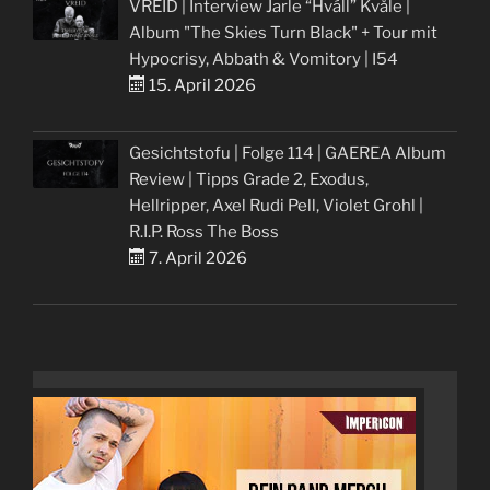
VREID | Interview Jarle “Hváll” Kvåle |
Album "The Skies Turn Black" + Tour mit
Hypocrisy, Abbath & Vomitory | I54
15. April 2026
Gesichtstofu | Folge 114 | GAEREA Album
Review | Tipps Grade 2, Exodus,
Hellripper, Axel Rudi Pell, Violet Grohl |
R.I.P. Ross The Boss
7. April 2026