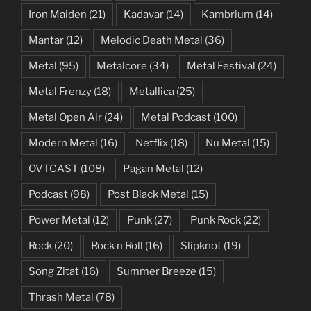
Iron Maiden
(21)
Kadavar
(14)
Kambrium
(14)
Mantar
(12)
Melodic Death Metal
(36)
Metal
(95)
Metalcore
(34)
Metal Festival
(24)
Metal Frenzy
(18)
Metallica
(25)
Metal Open Air
(24)
Metal Podcast
(100)
Modern Metal
(16)
Netflix
(18)
Nu Metal
(15)
OVTCAST
(108)
Pagan Metal
(12)
Podcast
(98)
Post Black Metal
(15)
Power Metal
(12)
Punk
(27)
Punk Rock
(22)
Rock
(20)
Rock n Roll
(16)
Slipknot
(19)
Song Zitat
(16)
Summer Breeze
(15)
Thrash Metal
(78)