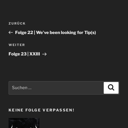
Beitragsnavigation
Vorheriger
ZURÜCK
Beitrag
Folge 22 | We’ve been looking for Tip(s)
Nächster
WEITER
Beitrag
Folge 23 | XXIII
Suchen
Suche
nach:
KEINE FOLGE VERPASSEN!