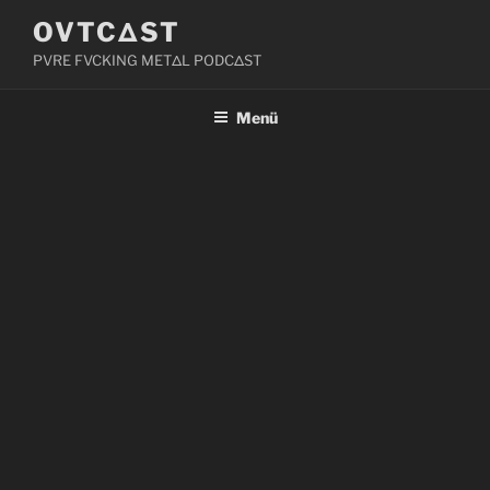
Zum
OVTCΔST
Inhalt
PVRE FVCKING METΔL PODCΔST
springen
Menü