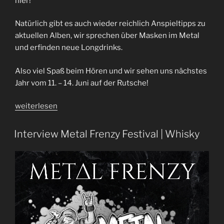
hier!
Natürlich gibt es auch wieder reichlich Anspieltipps zu
aktuellen Alben, wir sprechen über Masken im Metal
und erfinden neue Longdrinks.
Also viel Spaß beim Hören und wir sehen uns nächstes
Jahr vom 11. – 14. Juni auf der Rutsche!
„Metal
weiterlesen
Frenzy
2024
Interview Metal Frenzy Festival | Whisky
|
Festival
Recap
|
Folge
93“