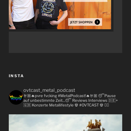
INSTA
ovtcast_metal_podcast
🤘🏼🔥pvre fvcking #MetalPodcast!🔥🤘🏼
😴Pause
auf unbestimmte Zeit...😴
Reviews
Interviews 🇩🇪+
🇬🇧
Konzerte
Metallifestyle
💀 #OVTCAST 💀
👇🏼