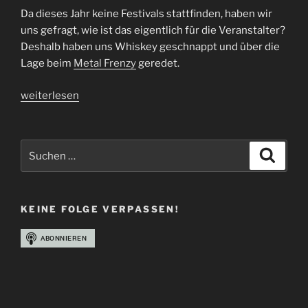
Da dieses Jahr keine Festivals stattfinden, haben wir
uns gefragt, wie ist das eigentlich für die Veranstalter?
Deshalb haben uns Whiskey geschnappt und über die
Lage beim
Metal Frenzy
geredet.
„Interview
weiterlesen
Metal
Frenzy
Festival
Suchen
Suche
|
nach:
Whisky“
KEINE FOLGE VERPASSEN!