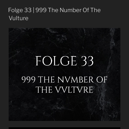
69
|
Folge 33 | 999 The Number Of The
Summer
Vulture
Breeze
2022
|
Festival
Recap“