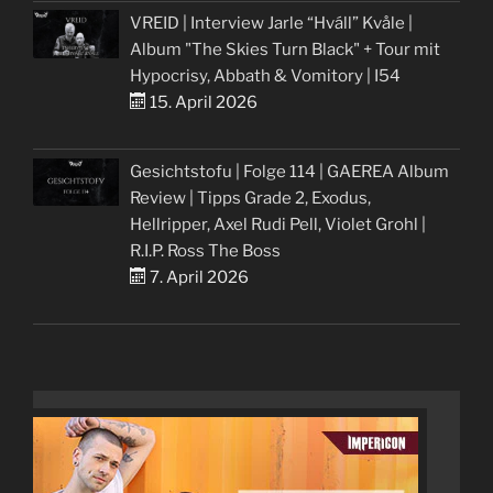
VREID | Interview Jarle “Hváll” Kvåle |
Album "The Skies Turn Black" + Tour mit
Hypocrisy, Abbath & Vomitory | I54
15. April 2026
Gesichtstofu | Folge 114 | GAEREA Album
Review | Tipps Grade 2, Exodus,
Hellripper, Axel Rudi Pell, Violet Grohl |
R.I.P. Ross The Boss
7. April 2026