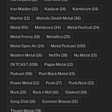
Iron Maiden
(21)
Kadavar
(14)
Kambrium
(14)
Mantar
(12)
Melodic Death Metal
(36)
Metal
(95)
Metalcore
(34)
Metal Festival
(24)
Metal Frenzy
(18)
Metallica
(25)
Metal Open Air
(24)
Metal Podcast
(100)
Modern Metal
(16)
Netflix
(18)
Nu Metal
(15)
OVTCAST
(108)
Pagan Metal
(12)
Podcast
(98)
Post Black Metal
(15)
Power Metal
(12)
Punk
(27)
Punk Rock
(22)
Rock
(20)
Rock n Roll
(16)
Slipknot
(19)
Song Zitat
(16)
Summer Breeze
(15)
Thrash Metal
(78)