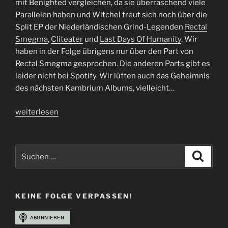
mit Benighted vergleichen, da sie überraschend viele
Parallelen haben und Witchel freut sich noch über die
Split EP der Niederländischen Grind-Legenden
Rectal
Smegma
,
Cliteater
und
Last Days Of Humanity
. Wir
haben in der Folge übrigens nur über den Part von
Rectal Smegma gesprochen. Die anderen Parts gibt es
leider nicht bei Spotify. Wir lüften auch das Geheimnis
des nächsten Kambrium Albums, vielleicht…
„Folge
weiterlesen
33
|
999
Suchen
Suche
The
nach:
Number
Of
KEINE FOLGE VERPASSEN!
The
Vulture“