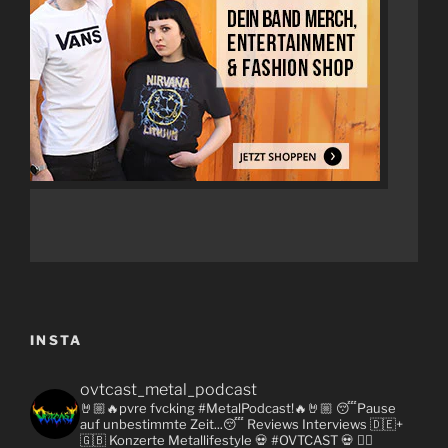
INSTA
ovtcast_metal_podcast
🤘🏼🔥pvre fvcking #MetalPodcast!🔥🤘🏼
😴Pause
auf unbestimmte Zeit...😴
Reviews
Interviews 🇩🇪+
🇬🇧
Konzerte
Metallifestyle
💀 #OVTCAST 💀
👇🏼